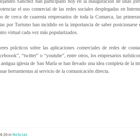
lejandro Sánchez han participado hoy en la inauguración de unas jor
otenciar el uso comercial de las redes sociales desplegadas en Intern
ón de cerca de cuarenta empresarios de toda la Comarca, las primera
as por Turismo han incidido en la importancia de saber posicionarse
tro virtual cada vez más popularizados.
eres prácticos sobre las aplicaciones comerciales de redes de contac
eboook”, “twitter” o “youtube”, entre otros, los empresarios turístico
 antigua iglesia de San María se han llevado una idea completa de la i
usar herramientas al servicio de la comunicación directa.
04-26
in
Noticias