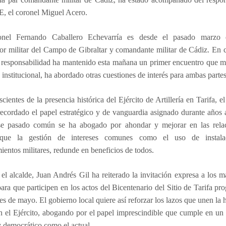
el coronel Miguel Acero.
nel Fernando Caballero Echevarría es desde el pasado marzo 
r militar del Campo de Gibraltar y comandante militar de Cádiz. En 
 responsabilidad ha mantenido esta mañana un primer encuentro que má
 institucional, ha abordado otras cuestiones de interés para ambas partes
cientes de la presencia histórica del Ejército de Artillería en Tarifa, e
recordado el papel estratégico y de vanguardia asignado durante años 
e pasado común se ha abogado por ahondar y mejorar en las rela
que la gestión de intereses comunes como el uso de instala
entos militares, redunde en beneficios de todos.
 alcalde, Juan Andrés Gil ha reiterado la invitación expresa a los 
para que participen en los actos del Bicentenario del Sitio de Tarifa p
es de mayo. El gobierno local quiere así reforzar los lazos que unen la h
n el Ejército, abogando por el papel imprescindible que cumple en un
 democrático como el actual.