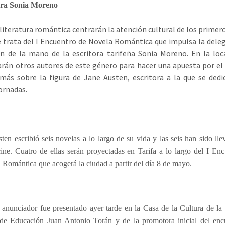
tora Sonia Moreno
y literatura romántica centrarán la atención cultural de los primero
 trata del I Encuentro de Novela Romántica que impulsa la dele
n de la mano de la escritora tarifeña Sonia Moreno. En la loc
rán otros autores de este género para hacer una apuesta por e
 más sobre la figura de Jane Austen, escritora a la que se dedi
jornadas.
ten escribió seis novelas a lo largo de su vida y las seis han sido ll
cine. Cuatro de ellas serán proyectadas en Tarifa a lo largo del I En
a Romántica que acogerá la ciudad a partir del día 8 de mayo.
l anunciador fue presentado ayer tarde en la Casa de la Cultura de l
 de Educación Juan Antonio Torán y de la promotora inicial del encu