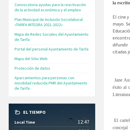
la escri
Convocatoria ayudas para la reactivación
de la actividad económica y el empleo
El cine 
Plan Municipal de Inclusión Sociolaboral
mayo. Se
«TARIFA INTEGRA 2021-2022»
Educació
Mapa de Redes Sociales del Ayuntamiento
encontra
de Tarifa
difundir
Portal del personal Ayuntamiento de Tarifa
citadas 
Mapa del Sitio Web
Protección de datos
Aparcamientos para personas con
Jane Aus
movilidad reducida PMR del Ayuntamiento
éxito al 
de Tarifa
Literatur
EL TIEMPO
El carte
12:47
Local Time
concejal