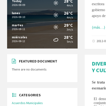
28°C
Today
escritora
2026-08-09
4m/s
gobierno
26°C
lunes
apoyo de 
2026-08-10
4m/s
29°C
martes
(más…)
2026-08-11
3m/s
28°C
miércoles
2012-
2026-08-12
5m/s
FEATURED DOCUMENT
DIVER
Y CU
There are no documents
Se trata
escenari
CATEGORIES
El den
Acuerdos Municipales
conjunto