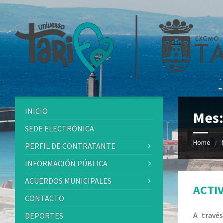
INICIO
Mes:
SEDE ELECTRÓNICA
Home
PERFIL DE CONTRATANTE
INFORMACIÓN PÚBLICA
ACUERDOS MUNICIPALES
ACTI
CONTACTO
A travé
DEPORTES