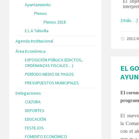
El obje
Ayuntamiento
interpret
Plenos
(más…)
Plenos 2018
E.L.A Tahivilla
2012-
Agenda Institucional
Área Económica
EXPOSICIÓN PÚBLICA (EDICTOS,
ORDENANZAS FISCALES…)
EL G
PERÍODO MEDIO DE PAGOS
AYUN
PRESUPUESTOS MUNICIPALES
El coron
Delegaciones
programa
CULTURA
DEPORTES
El nuevo
EDUCACIÓN
la Comarc
FESTEJOS
con el al
FOMENTO ECONÓMICO
que es a