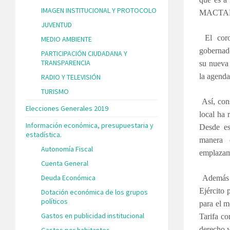
IMAGEN INSTITUCIONAL Y PROTOCOLO
MACTAE, 
JUVENTUD
El coro
MEDIO AMBIENTE
gobernado
PARTICIPACIÓN CIUDADANA Y
TRANSPARENCIA
su nueva
la agenda
RADIO Y TELEVISIÓN
TURISMO
Así, cons
Elecciones Generales 2019
local ha 
Información económica, presupuestaria y
Desde es
estadística.
manera 
Autonomía Fiscal
emplazami
Cuenta General
Deuda Económica
Además el
Ejército 
Dotación económica de los grupos
políticos
para el m
Gastos en publicidad institucional
Tarifa co
derecho y
Gastos por habitantes