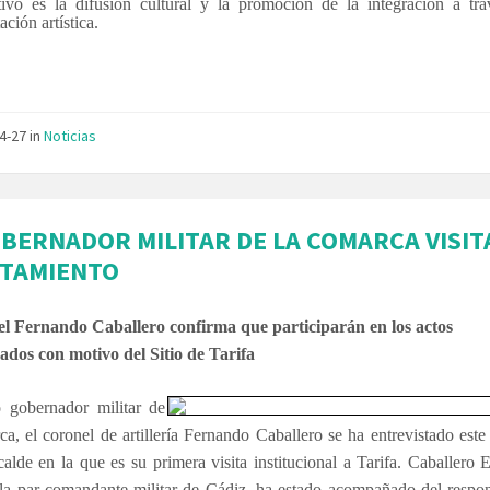
tivo es la difusión cultural y la promoción de la integración a tra
ación artística.
04-27
in
Noticias
OBERNADOR MILITAR DE LA COMARCA VISIT
TAMIENTO
el Fernando Caballero confirma que participarán en los actos
dos con motivo del Sitio de Tarifa
 gobernador militar de
a, el coronel de artillería Fernando Caballero se ha entrevistado est
calde en la que es su primera visita institucional a Tarifa. Caballero 
 la par comandante militar de Cádiz, ha estado acompañado del respon