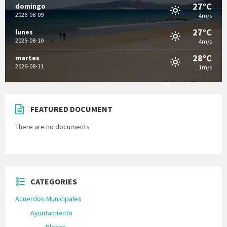
27°C
domingo
2026-08-09
4m/s
27°C
lunes
2026-08-10
4m/s
28°C
martes
2026-08-11
1m/s
FEATURED DOCUMENT
There are no documents
CATEGORIES
Acuerdos Municipales
Ayuntamiento
Plenos