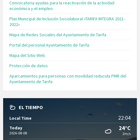
Convocatoria ayudas para la reactivación de la actividad
económica y el empleo
Plan Municipal de Inclusión Sociolaboral «TARIFA INTEGRA 2021-
2022»
Mapa de Redes Sociales del Ayuntamiento de Tarifa
Portal del personal Ayuntamiento de Tarifa
Mapa del Sitio Web
Protección de datos
Aparcamientos para personas con movilidad reducida PMR del
Ayuntamiento de Tarifa
EL TIEMPO
22:04
Local Time
24°C
Today
2026-08-08
2m/s