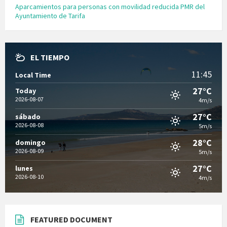
Aparcamientos para personas con movilidad reducida PMR del
Ayuntamiento de Tarifa
EL TIEMPO
11:45
Local Time
27°C
Today
2026-08-07
4m/s
27°C
sábado
2026-08-08
5m/s
28°C
domingo
2026-08-09
5m/s
27°C
lunes
2026-08-10
4m/s
FEATURED DOCUMENT