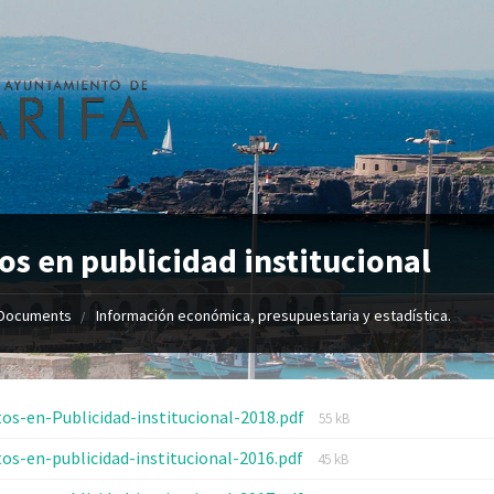
os en publicidad institucional
Documents
Información económica, presupuestaria y estadística.
os-en-Publicidad-institucional-2018.pdf
55 kB
os-en-publicidad-institucional-2016.pdf
45 kB