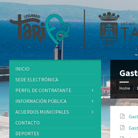
INICIO
Gast
SEDE ELECTRÓNICA
Home
PERFIL DE CONTRATANTE
INFORMACIÓN PÚBLICA
ACUERDOS MUNICIPALES
Gast
CONTACTO
Gast
DEPORTES