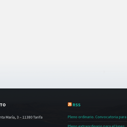
CTO
RSS
Pleno ordinario. Convocatoria para e
ta María, 3 – 11380 Tarifa
Pleno extraordinario para el lunes, 