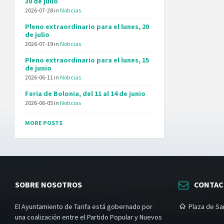
30 de julio
2026-07-28
in
Noticias
Pleno extraordinario para el lunes, 20
de julio
2026-07-19
in
Noticias
Pleno extraordinario para el lunes, 15
de junio
2026-06-11
in
Noticias
Feria de Bolonia, del 11 al 14 de junio
2026-06-05
in
Noticias
MORE POSTS
SOBRE NOSOTROS
CONTA
El Ayuntamiento de Tarifa está gobernado por
Plaza de San
una coalización entre el Partido Popular y Nuevos