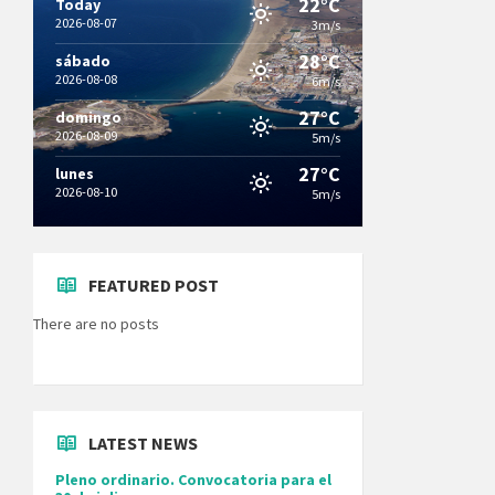
22°C
Today
2026-08-07
3m/s
28°C
sábado
2026-08-08
6m/s
27°C
domingo
2026-08-09
5m/s
27°C
lunes
2026-08-10
5m/s
FEATURED POST
There are no posts
LATEST NEWS
Pleno ordinario. Convocatoria para el