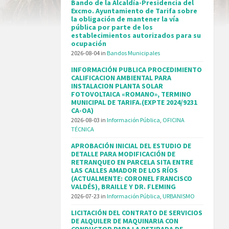
Bando de la Alcaldía-Presidencia del
Excmo. Ayuntamiento de Tarifa sobre
la obligación de mantener la vía
pública por parte de los
establecimientos autorizados para su
ocupación
2026-08-04
in
Bandos Municipales
INFORMACIÓN PUBLICA PROCEDIMIENTO
CALIFICACION AMBIENTAL PARA
INSTALACION PLANTA SOLAR
FOTOVOLTAICA «ROMANO», TERMINO
MUNICIPAL DE TARIFA.(EXPTE 2024/9231
CA-OA)
2026-08-03
in
Información Pública
,
OFICINA
TÉCNICA
APROBACIÓN INICIAL DEL ESTUDIO DE
DETALLE PARA MODIFICACIÓN DE
RETRANQUEO EN PARCELA SITA ENTRE
LAS CALLES AMADOR DE LOS RÍOS
(ACTUALMENTE: CORONEL FRANCISCO
VALDÉS), BRAILLE Y DR. FLEMING
2026-07-23
in
Información Pública
,
URBANISMO
LICITACIÓN DEL CONTRATO DE SERVICIOS
DE ALQUILER DE MAQUINARIA CON
CONDUCTOR PARA LA RETIRADA DE