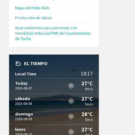
Mapa del Sitio Web
Protección de datos
Aparcamientos para personas con
movilidad reducida PMR del Ayuntamiento
de Tarifa
EL TIEMPO
18:17
Local Time
27°C
Today
2026-08-07
4m/s
27°C
sábado
2026-08-08
5m/s
28°C
domingo
2026-08-09
5m/s
27°C
lunes
2026-08-10
4m/s