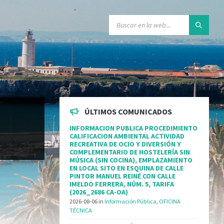
ÚLTIMOS COMUNICADOS
INFORMACION PUBLICA PROCEDIMIENTO
CALIFICACION AMBIENTAL ACTIVIDAD
RECREATIVA DE OCIO Y DIVERSIÓN Y
COMPLEMENTARIO DE HOSTELERÍA SIN
MÚSICA (SIN COCINA), EMPLAZAMIENTO
EN LOCAL SITO EN ESQUINA DE CALLE
PINTOR MANUEL REINÉ CON CALLE
IMELDO FERRERA, NÚM. 5, TARIFA
(2026_2686 CA-OA)
2026-08-06
in
Información Pública
,
OFICINA
TÉCNICA