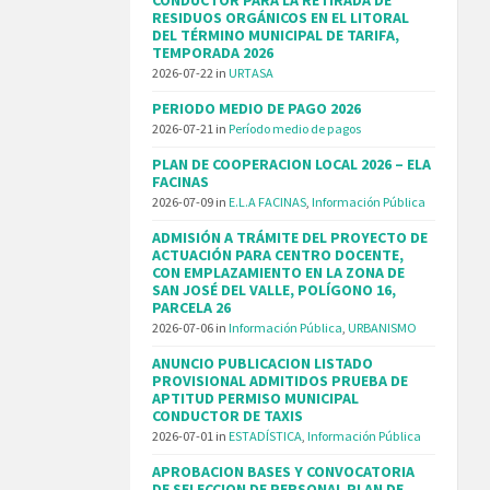
RESIDUOS ORGÁNICOS EN EL LITORAL
DEL TÉRMINO MUNICIPAL DE TARIFA,
TEMPORADA 2026
2026-07-22
in
URTASA
PERIODO MEDIO DE PAGO 2026
2026-07-21
in
Período medio de pagos
PLAN DE COOPERACION LOCAL 2026 – ELA
FACINAS
2026-07-09
in
E.L.A FACINAS
,
Información Pública
ADMISIÓN A TRÁMITE DEL PROYECTO DE
ACTUACIÓN PARA CENTRO DOCENTE,
CON EMPLAZAMIENTO EN LA ZONA DE
SAN JOSÉ DEL VALLE, POLÍGONO 16,
PARCELA 26
2026-07-06
in
Información Pública
,
URBANISMO
ANUNCIO PUBLICACION LISTADO
PROVISIONAL ADMITIDOS PRUEBA DE
APTITUD PERMISO MUNICIPAL
CONDUCTOR DE TAXIS
2026-07-01
in
ESTADÍSTICA
,
Información Pública
APROBACION BASES Y CONVOCATORIA
DE SELECCION DE PERSONAL PLAN DE