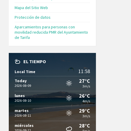
Mapa del Sitio Web
Protección de datos
Aparcamientos para personas con
movilidad reducida PMR del Ayuntamiento
de Tarifa
EL TIEMPO
11:58
Local Time
27°C
Today
2026-08-09
3m/s
26°C
lunes
2026-08-10
4m/s
29°C
martes
2026-08-11
3m/s
28°C
miércoles
2026-08-12
5m/s