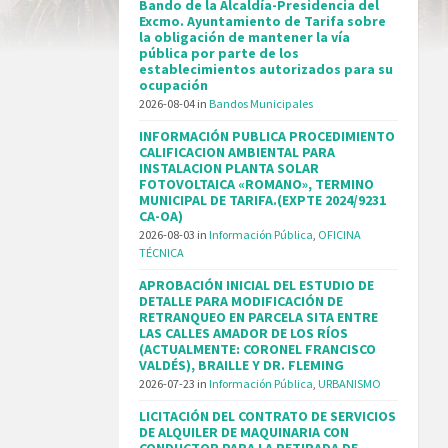
Bando de la Alcaldía-Presidencia del
Excmo. Ayuntamiento de Tarifa sobre
la obligación de mantener la vía
pública por parte de los
establecimientos autorizados para su
ocupación
2026-08-04
in
Bandos Municipales
INFORMACIÓN PUBLICA PROCEDIMIENTO
CALIFICACION AMBIENTAL PARA
INSTALACION PLANTA SOLAR
FOTOVOLTAICA «ROMANO», TERMINO
MUNICIPAL DE TARIFA.(EXPTE 2024/9231
CA-OA)
2026-08-03
in
Información Pública
,
OFICINA
TÉCNICA
APROBACIÓN INICIAL DEL ESTUDIO DE
DETALLE PARA MODIFICACIÓN DE
RETRANQUEO EN PARCELA SITA ENTRE
LAS CALLES AMADOR DE LOS RÍOS
(ACTUALMENTE: CORONEL FRANCISCO
VALDÉS), BRAILLE Y DR. FLEMING
2026-07-23
in
Información Pública
,
URBANISMO
LICITACIÓN DEL CONTRATO DE SERVICIOS
DE ALQUILER DE MAQUINARIA CON
CONDUCTOR PARA LA RETIRADA DE