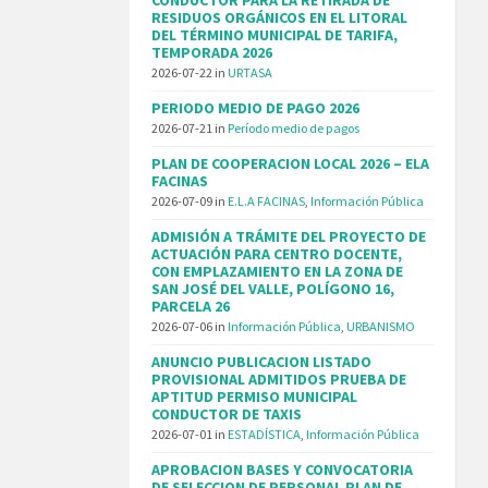
RESIDUOS ORGÁNICOS EN EL LITORAL
DEL TÉRMINO MUNICIPAL DE TARIFA,
TEMPORADA 2026
2026-07-22
in
URTASA
PERIODO MEDIO DE PAGO 2026
2026-07-21
in
Período medio de pagos
PLAN DE COOPERACION LOCAL 2026 – ELA
FACINAS
2026-07-09
in
E.L.A FACINAS
,
Información Pública
ADMISIÓN A TRÁMITE DEL PROYECTO DE
ACTUACIÓN PARA CENTRO DOCENTE,
CON EMPLAZAMIENTO EN LA ZONA DE
SAN JOSÉ DEL VALLE, POLÍGONO 16,
PARCELA 26
2026-07-06
in
Información Pública
,
URBANISMO
ANUNCIO PUBLICACION LISTADO
PROVISIONAL ADMITIDOS PRUEBA DE
APTITUD PERMISO MUNICIPAL
CONDUCTOR DE TAXIS
2026-07-01
in
ESTADÍSTICA
,
Información Pública
APROBACION BASES Y CONVOCATORIA
DE SELECCION DE PERSONAL PLAN DE