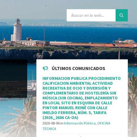
ÚLTIMOS COMUNICADOS
INFORMACION PUBLICA PROCEDIMIENTO
CALIFICACION AMBIENTAL ACTIVIDAD
RECREATIVA DE OCIO Y DIVERSIÓN Y
COMPLEMENTARIO DE HOSTELERÍA SIN
MÚSICA (SIN COCINA), EMPLAZAMIENTO
EN LOCAL SITO EN ESQUINA DE CALLE
PINTOR MANUEL REINÉ CON CALLE
IMELDO FERRERA, NÚM. 5, TARIFA
(2026_2686 CA-OA)
2026-08-06
in
Información Pública
,
OFICINA
TÉCNICA