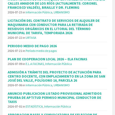
CALLES AMADOR DE LOS RÍOS (ACTUALMENTE: CORONEL
FRANCISCO VALDÉS), BRAILLE Y DR. FLEMING
2026-07-23
in
Información Pública
,
URBANISMO
LICITACIÓN DEL CONTRATO DE SERVICIOS DE ALQUILER DE
MAQUINARIA CON CONDUCTOR PARA LA RETIRADA DE
RESIDUOS ORGÁNICOS EN EL LITORAL DEL TÉRMINO
MUNICIPAL DE TARIFA, TEMPORADA 2026
2026-07-22
in
URTASA
PERIODO MEDIO DE PAGO 2026
2026-07-21
in
Período medio de pagos
PLAN DE COOPERACION LOCAL 2026 – ELA FACINAS
2026-07-09
in
E.L.A FACINAS
,
Información Pública
ADMISIÓN A TRÁMITE DEL PROYECTO DE ACTUACIÓN PARA
CENTRO DOCENTE, CON EMPLAZAMIENTO EN LA ZONA DE SAN
JOSÉ DEL VALLE, POLÍGONO 16, PARCELA 26
2026-07-06
in
Información Pública
,
URBANISMO
ANUNCIO PUBLICACION LISTADO PROVISIONAL ADMITIDOS
PRUEBA DE APTITUD PERMISO MUNICIPAL CONDUCTOR DE
TAXIS
2026-07-01
in
ESTADÍSTICA
,
Información Pública
APROBACION BASES Y CONVOCATORIA DE SELECCION DE