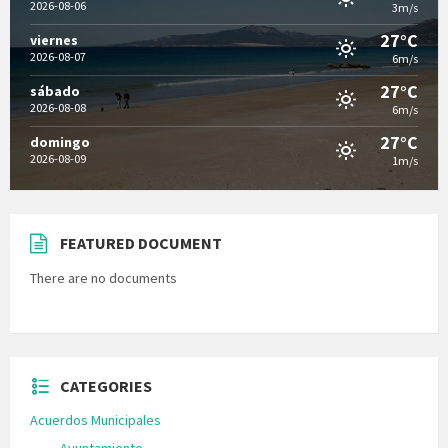
2026-08-06
3m/s
27°C
viernes
2026-08-07
6m/s
27°C
sábado
2026-08-08
6m/s
27°C
domingo
2026-08-09
1m/s
FEATURED DOCUMENT
There are no documents
CATEGORIES
Acuerdos Municipales
Ayuntamiento