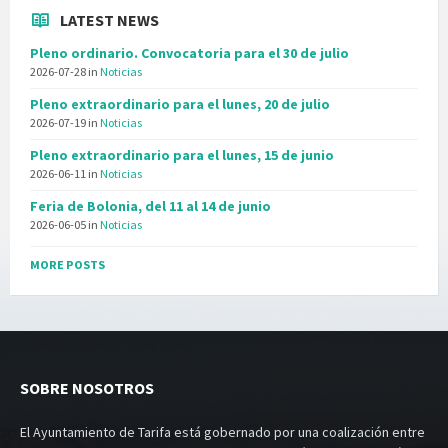
LATEST NEWS
Pleno ordinario. Convocatoria para el 30 de julio
2026-07-28
in
Noticias
Pleno extraordinario para el lunes, 20 de julio
2026-07-19
in
Noticias
Pleno extraordinario para el lunes, 15 de junio
2026-06-11
in
Noticias
Feria de Bolonia, del 11 al 14 de junio
2026-06-05
in
Noticias
MORE POSTS
SOBRE NOSOTROS
El Ayuntamiento de Tarifa está gobernado por una coalización entre