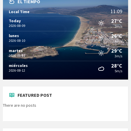
EL TIEMPO
11:09
Local Time
27°C
Today
2026-08-09
2m/s
26°C
lunes
2026-08-10
4m/s
29°C
martes
2026-08-11
3m/s
28°C
miércoles
2026-08-12
5m/s
FEATURED POST
There are no posts