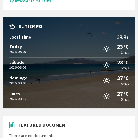
Ayuntamiento de Tarifa
EL TIEMPO
04:47
Local Time
23°C
Today
2026-08-07
1m/s
28°C
sábado
2026-08-08
6m/s
27°C
domingo
2026-08-09
5m/s
27°C
lunes
2026-08-10
5m/s
FEATURED DOCUMENT
There are no documents