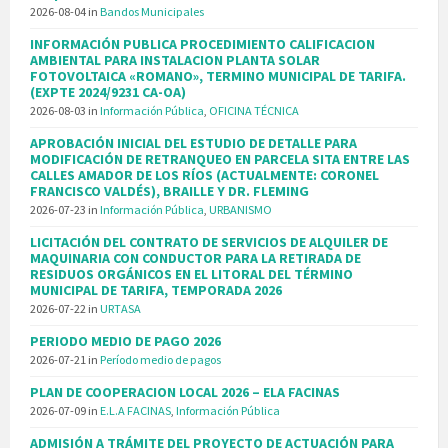
2026-08-04
in
Bandos Municipales
INFORMACIÓN PUBLICA PROCEDIMIENTO CALIFICACION
AMBIENTAL PARA INSTALACION PLANTA SOLAR
FOTOVOLTAICA «ROMANO», TERMINO MUNICIPAL DE TARIFA.
(EXPTE 2024/9231 CA-OA)
2026-08-03
in
Información Pública
,
OFICINA TÉCNICA
APROBACIÓN INICIAL DEL ESTUDIO DE DETALLE PARA
MODIFICACIÓN DE RETRANQUEO EN PARCELA SITA ENTRE LAS
CALLES AMADOR DE LOS RÍOS (ACTUALMENTE: CORONEL
FRANCISCO VALDÉS), BRAILLE Y DR. FLEMING
2026-07-23
in
Información Pública
,
URBANISMO
LICITACIÓN DEL CONTRATO DE SERVICIOS DE ALQUILER DE
MAQUINARIA CON CONDUCTOR PARA LA RETIRADA DE
RESIDUOS ORGÁNICOS EN EL LITORAL DEL TÉRMINO
MUNICIPAL DE TARIFA, TEMPORADA 2026
2026-07-22
in
URTASA
PERIODO MEDIO DE PAGO 2026
2026-07-21
in
Período medio de pagos
PLAN DE COOPERACION LOCAL 2026 – ELA FACINAS
2026-07-09
in
E.L.A FACINAS
,
Información Pública
ADMISIÓN A TRÁMITE DEL PROYECTO DE ACTUACIÓN PARA