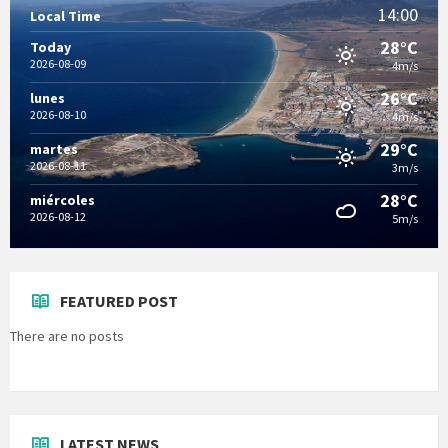
14:00
Local Time
28°C
Today
2026-08-09
4m/s
26°C
lunes
2026-08-10
4m/s
29°C
martes
2026-08-11
3m/s
28°C
miércoles
2026-08-12
5m/s
FEATURED POST
There are no posts
LATEST NEWS