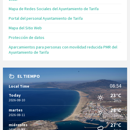
Mapa de Redes Sociales del Ayuntamiento de Tarifa
Portal del personal Ayuntamiento de Tarifa
Mapa del Sitio Web
Protección de datos
Aparcamientos para personas con movilidad reducida PMR del
Ayuntamiento de Tarifa
EL TIEMPO
08:54
Local Time
23°C
Today
2026-08-10
2m/s
28°C
martes
2026-08-11
3m/s
27°C
miércoles
2026-08-12