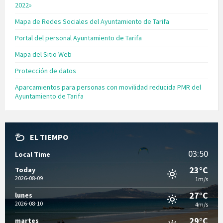
2022»
Mapa de Redes Sociales del Ayuntamiento de Tarifa
Portal del personal Ayuntamiento de Tarifa
Mapa del Sitio Web
Protección de datos
Aparcamientos para personas con movilidad reducida PMR del
Ayuntamiento de Tarifa
EL TIEMPO
03:50
Local Time
23°C
Today
2026-08-09
1m/s
27°C
lunes
2026-08-10
4m/s
29°C
martes