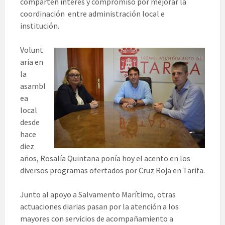
comparten interés y compromiso por mejorar la
coordinación entre administración local e
institución.
Volunt
aria en
la
asambl
ea
local
desde
hace
diez
años, Rosalía Quintana ponía hoy el acento en los
diversos programas ofertados por Cruz Roja en Tarifa.
Junto al apoyo a Salvamento Marítimo, otras
actuaciones diarias pasan por la atención a los
mayores con servicios de acompañamiento a