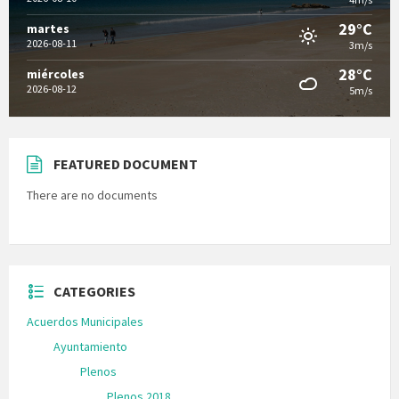
29°C
martes
2026-08-11
3m/s
28°C
miércoles
2026-08-12
5m/s
FEATURED DOCUMENT
There are no documents
CATEGORIES
Acuerdos Municipales
Ayuntamiento
Plenos
Plenos 2018