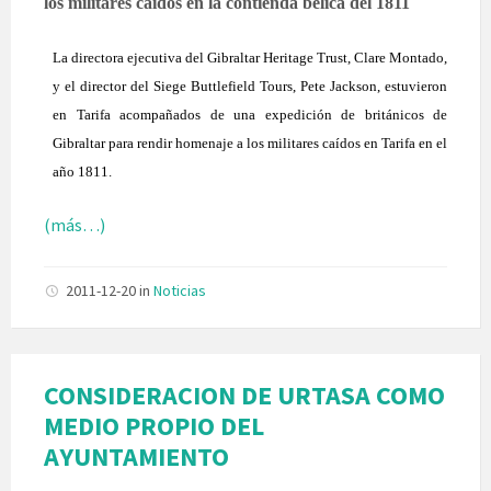
los militares caídos en la contienda bélica del 1811
L
a directora ejecutiva del Gibraltar Heritage Trust, Clare Montado,
y el director del Siege Buttlefield Tours, Pete Jackson, estuvieron
en Tarifa acompañados de una expedición de británicos de
Gibraltar para rendir homenaje a los militares caídos en Tarifa en el
año 1811.
(más…)
2011-12-20
in
Noticias
CONSIDERACION DE URTASA COMO
MEDIO PROPIO DEL
AYUNTAMIENTO