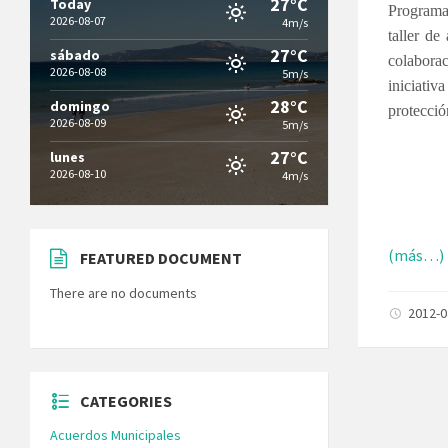
27°C
Today
Programa 
2026-08-07
4m/s
taller de
27°C
sábado
colabora
2026-08-08
5m/s
iniciativ
28°C
domingo
protecció
2026-08-09
5m/s
27°C
lunes
2026-08-10
4m/s
(más…)
FEATURED DOCUMENT
There are no documents
2012-
CATEGORIES
Acuerdos Municipales