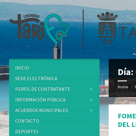
INICIO
Día:
SEDE ELECTRÓNICA
Home
PERFIL DE CONTRATANTE
INFORMACIÓN PÚBLICA
ACUERDOS MUNICIPALES
FOME
CONTACTO
DEL 
DEPORTES