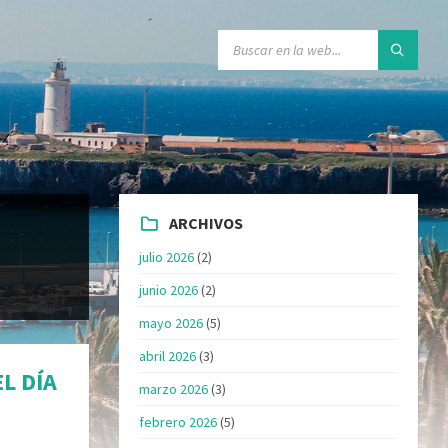
ARCHIVOS
julio 2026
(2)
junio 2026
(2)
mayo 2026
(5)
abril 2026
(3)
L DÍA
marzo 2026
(3)
febrero 2026
(5)