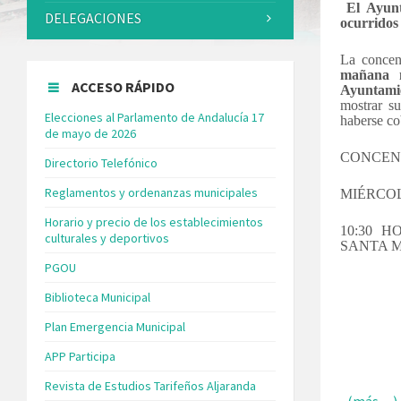
El Ayunt
DELEGACIONES
ocurridos 
La concent
mañana m
ACCESO RÁPIDO
Ayuntamie
mostrar su
Elecciones al Parlamento de Andalucía 17
haberse co
de mayo de 2026
CONCENT
Directorio Telefónico
Reglamentos y ordenanzas municipales
MIÉRCOL
Horario y precio de los establecimientos
10:30 
culturales y deportivos
SANTA 
PGOU
Biblioteca Municipal
Plan Emergencia Municipal
APP Participa
Revista de Estudios Tarifeños Aljaranda
(más…)