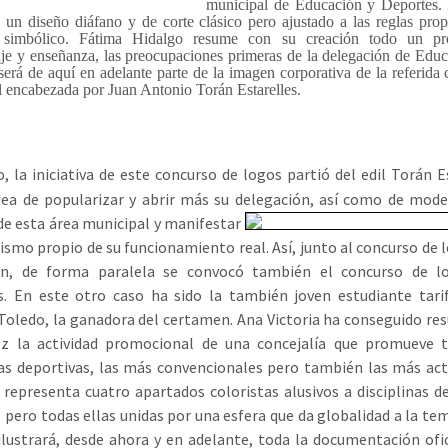
municipal de Educación y Deportes. E
 un diseño diáfano y de corte clásico pero ajustado a las reglas pro
e simbólico. Fátima Hidalgo resume con su creación todo un pr
je y enseñanza, las preocupaciones primeras de la delegación de Edu
será de aquí en adelante parte de la imagen corporativa de la referida 
 encabezada por Juan Antonio Torán Estarelles.
, la iniciativa de este concurso de logos partió del edil Torán E
dea de popularizar y abrir más su delegación, así como de mod
e esta área municipal y manifestar
ismo propio de su funcionamiento real. Así, junto al concurso de 
ón, de forma paralela se convocó también el concurso de l
s. En este otro caso ha sido la también joven estudiante tari
 Toledo, la ganadora del certamen. Ana Victoria ha conseguido re
tez la actividad promocional de una concejalía que promueve t
nas deportivas, las más convencionales pero también las más act
 representa cuatro apartados coloristas alusivos a disciplinas d
s pero todas ellas unidas por una esfera que da globalidad a la tem
lustrará, desde ahora y en adelante, toda la documentación ofic