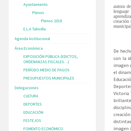
Ayuntamiento
autora de
lenguaj
Plenos
aprendiza
Plenos 2018
creación 
municipal
E.L.A Tahivilla
Agenda Institucional
Área Económica
De hecho
EXPOSICIÓN PÚBLICA (EDICTOS,
con la i
ORDENANZAS FISCALES…)
imagen d
PERÍODO MEDIO DE PAGOS
el dinam
PRESUPUESTOS MUNICIPALES
Educaci
Deporte
Delegaciones
Victoria
CULTURA
brillan
DEPORTES
discipli
EDUCACIÓN
creación
FESTEJOS
distinta
imagen i
FOMENTO ECONÓMICO