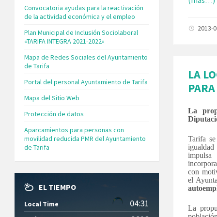
Convocatoria ayudas para la reactivación
de la actividad económica y el empleo
2013-
Plan Municipal de Inclusión Sociolaboral
«TARIFA INTEGRA 2021-2022»
Mapa de Redes Sociales del Ayuntamiento
de Tarifa
LA L
Portal del personal Ayuntamiento de Tarifa
PARA
Mapa del Sitio Web
La prop
Protección de datos
Diputaci
Aparcamientos para personas con
movilidad reducida PMR del Ayuntamiento
Tarifa s
de Tarifa
igualdad
impulsa
incorpora
con moti
el Ayunta
EL TIEMPO
autoemp
04:31
Local Time
La propu
població