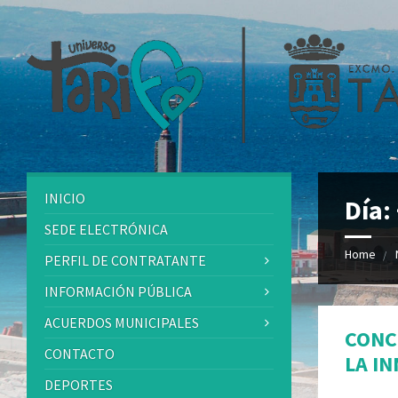
INICIO
Día:
SEDE ELECTRÓNICA
Home
PERFIL DE CONTRATANTE
INFORMACIÓN PÚBLICA
ACUERDOS MUNICIPALES
CONC
CONTACTO
LA I
DEPORTES