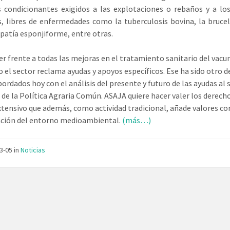
s condicionantes exigidos a las explotaciones o rebaños y a lo
, libres de enfermedades como la tuberculosis bovina, la brucel
patía esponjiforme, entre otras.
er frente a todas las mejoras en el tratamiento sanitario del vacu
o el sector reclama ayudas y apoyos específicos. Ese ha sido otro d
ordados hoy con el análisis del presente y futuro de las ayudas al 
 de la Política Agraria Común. ASAJA quiere hacer valer los derech
xtensivo que además, como actividad tradicional, añade valores c
ación del entorno medioambiental.
(más…)
03-05
in
Noticias