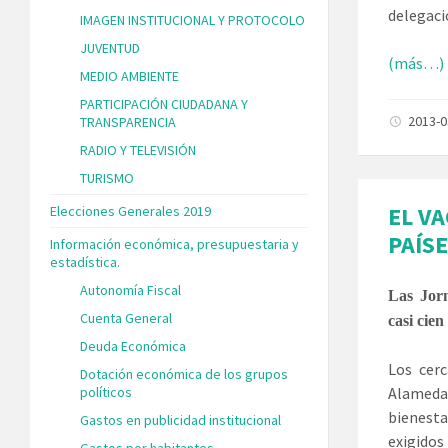
delegaci
IMAGEN INSTITUCIONAL Y PROTOCOLO
JUVENTUD
(más…)
MEDIO AMBIENTE
PARTICIPACIÓN CIUDADANA Y
2013-
TRANSPARENCIA
RADIO Y TELEVISIÓN
TURISMO
EL V
Elecciones Generales 2019
PAÍS
Información económica, presupuestaria y
estadística.
Autonomía Fiscal
Las Jorn
Cuenta General
casi cie
Deuda Económica
Los cerc
Dotación económica de los grupos
políticos
Alameda
bienesta
Gastos en publicidad institucional
exigidos
Gastos por habitantes