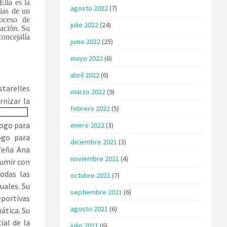
lla es la
agosto 2022
(7)
pias de un
oceso de
julio 2022
(24)
cación. Su
concejalía
junio 2022
(25)
mayo 2022
(6)
abril 2022
(6)
starelles
marzo 2022
(9)
ernizar
la
febrero 2022
(5)
logo para
enero 2022
(3)
ogo para
diciembre 2021
(3)
feña Ana
noviembre 2021
(4)
sumir con
odas las
octubre 2021
(7)
uales. Su
septiembre 2021
(6)
eportivas
agosto 2021
(6)
ática. Su
ial de la
julio 2021
(6)