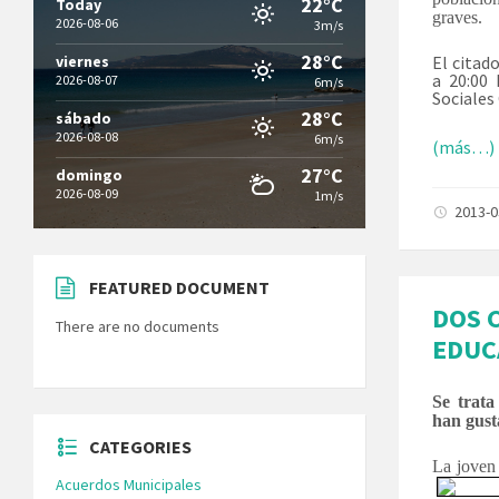
22°C
Today
graves.
2026-08-06
3m/s
28°C
viernes
El citado
a 20:00 
2026-08-07
6m/s
Sociales
28°C
sábado
2026-08-08
6m/s
(más…)
27°C
domingo
2026-08-09
1m/s
2013-
FEATURED DOCUMENT
DOS 
There are no documents
EDUC
Se trata
han gust
CATEGORIES
La joven 
Acuerdos Municipales