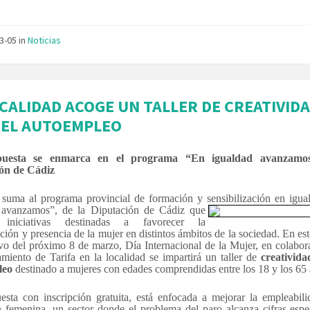
03-05
in
Noticias
OCALIDAD ACOGE UN TALLER DE CREATIVID
 EL AUTOEMPLEO
uesta se enmarca en el programa “En igualdad avanzamo
ón de Cádiz
e suma al programa provincial de formación y sensibilización en
igua
 avanzamos”, de la Diputación de Cádiz que
 iniciativas destinadas a favorecer la
ción y presencia de la mujer en distintos ámbitos de la sociedad.
En est
vo del próximo 8 de marzo, Día Internacional de la Mujer, en colabor
miento de Tarifa en la localidad se impartirá un taller de
creativida
leo
destinado a mujeres con edades comprendidas entre los 18 y los 65 
esta con inscripción gratuita, está enfocada a mejorar la empleabili
n femenina, un sector donde el problema del paro alcanza cifras espe