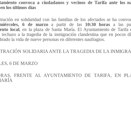
amiento convoca a ciudadanos y vecinos de Tarifa ante los na
en los últimos días
ración en solidaridad con las familias de los afectados se ha convo
iércoles, 6 de marzo
a partir de las
10:30 horas
a las pue
nto local
, en la plaza de Santa María. El Ayuntamiento de Tarifa q
 rechazo a la tragedia de la inmigración clandestina que en pocos dí
brado la vida de nueve personas en diferentes naufragios.
RACIÓN SOLIDARIA ANTE LA TRAGEDIA DE LA INMIGR
ES, 6 DE MARZO
HORAS, FRENTE AL AYUNTAMIENTO DE TARIFA, EN PL
MARÍA