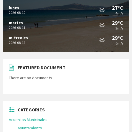
27°C
lunes
2026-08-10
4m/s
29°C
martes
2026-08-11
3m/s
29°C
miércoles
2026-08-12
6m/s
FEATURED DOCUMENT
There are no documents
CATEGORIES
Acuerdos Municipales
Ayuntamiento