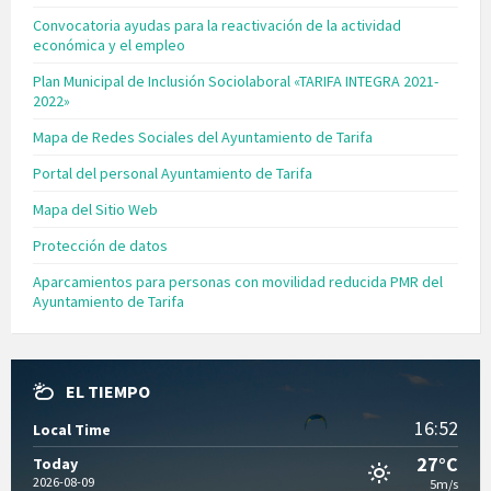
Convocatoria ayudas para la reactivación de la actividad
económica y el empleo
Plan Municipal de Inclusión Sociolaboral «TARIFA INTEGRA 2021-
2022»
Mapa de Redes Sociales del Ayuntamiento de Tarifa
Portal del personal Ayuntamiento de Tarifa
Mapa del Sitio Web
Protección de datos
Aparcamientos para personas con movilidad reducida PMR del
Ayuntamiento de Tarifa
EL TIEMPO
16:52
Local Time
27°C
Today
2026-08-09
5m/s