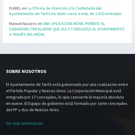
ISABEL
en
La Oficina de Atención a la Ciudadanía del
Ayuntamiento de Tarifa ha dado curso a más de 1.820 entradas
Manuel Navarro
en
UNA APLICACIÓN MÓVIL PERMITE AL
CIUDADANO TRASLADAR QUEJAS Y CONSULTAS AL AYUNTAMIENTO
A TRAVÉS DEL MÓVIL
SOBRE NOSOTROS
El Ayuntamiento de Tarifa está gobernado por una coalización entre
el Partido Popular y Nuevos Aires. La Corporación Municipal está
integrada por 17 concejales, lo que convierte la mayoría absoluta
en nueve. El Equipo de gobierno está formado por siete concejales
del PP y dos de Nuevos Aires.
Ver más información.