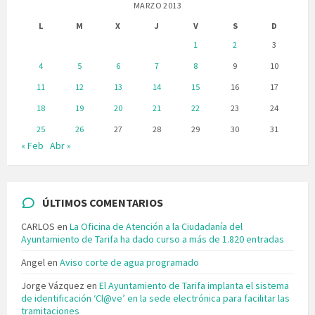
MARZO 2013
L
M
X
J
V
S
D
1
2
3
4
5
6
7
8
9
10
11
12
13
14
15
16
17
18
19
20
21
22
23
24
25
26
27
28
29
30
31
« Feb
Abr »
ÚLTIMOS COMENTARIOS
CARLOS
en
La Oficina de Atención a la Ciudadanía del
Ayuntamiento de Tarifa ha dado curso a más de 1.820 entradas
Angel
en
Aviso corte de agua programado
Jorge Vázquez
en
El Ayuntamiento de Tarifa implanta el sistema
de identificación ‘Cl@ve’ en la sede electrónica para facilitar las
tramitaciones