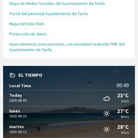
Mapa de Redes Sociales del Ayuntamiento de Tarifa
Portal del personal Ayuntamiento de Tarifa
Mapa del Sitio Web
Protección de datos
Aparcamientos para personas con movilidad reducida PMR del
Ayuntamiento de Tarifa
EL TIEMPO
00:49
Local Time
23°C
Today
2026-08-09
1m/s
27°C
lunes
2026-08-10
4m/s
28°C
martes
2026-08-11
1m/s