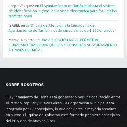
Jorge Vázquez
en
El Ayuntamiento de Tarifa implanta el sistema
de identificación ‘Cl@ve’ en la sede electrónica para facilitar las
tramitaciones
ISABEL
en
La Oficina de Atención a la Ciudadanía del
Ayuntamiento de Tarifa ha dado curso a más de 1.820 entradas
Manuel Navarro
en
UNA APLICACIÓN MÓVIL PERMITE AL
CIUDADANO TRASLADAR QUEJAS Y CONSULTAS AL AYUNTAMIENTO
A TRAVÉS DEL MÓVIL
SOBRE NOSOTROS
El Ayuntamiento de Tarifa está gobernado por una coalización entre
el Partido Popular y Nuevos Aires. La Corporación Municipal está
integrada por 17 concejales, lo que convierte la mayoría absoluta
en nueve. El Equipo de gobierno está formado por siete concejales
del PP y dos de Nuevos Aires.