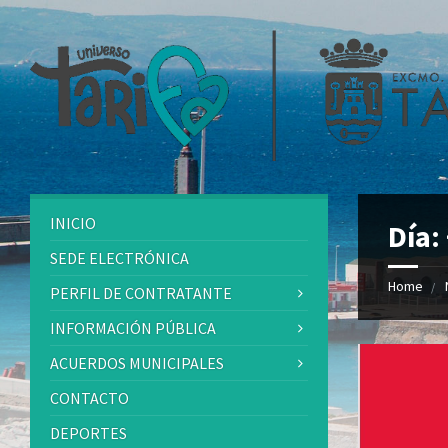
INICIO
Día:
SEDE ELECTRÓNICA
Home
PERFIL DE CONTRATANTE
INFORMACIÓN PÚBLICA
ACUERDOS MUNICIPALES
CONTACTO
DEPORTES