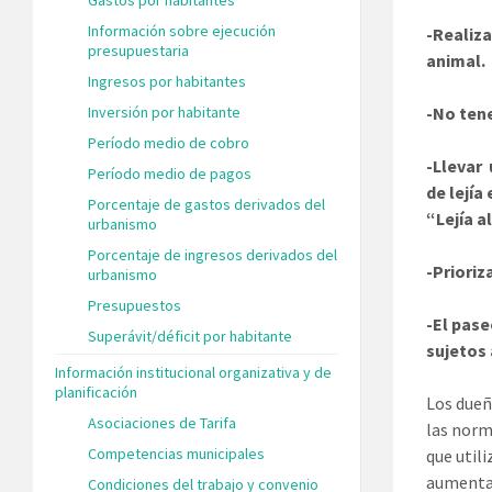
Información sobre ejecución
-Realiza
presupuestaria
animal.
Ingresos por habitantes
Inversión por habitante
-No ten
Período medio de cobro
-Llevar 
Período medio de pagos
de lejía
Porcentaje de gastos derivados del
“Lejía a
urbanismo
Porcentaje de ingresos derivados del
-Prioriz
urbanismo
Presupuestos
-El pase
Superávit/déficit por habitante
sujetos 
Información institucional organizativa y de
planificación
Los dueñ
Asociaciones de Tarifa
las norm
Competencias municipales
que util
aumenta 
Condiciones del trabajo y convenio