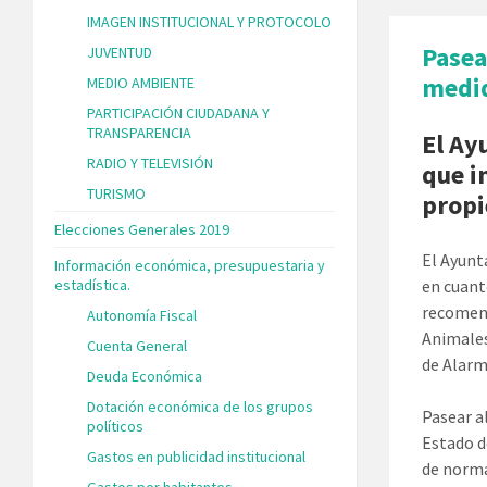
IMAGEN INSTITUCIONAL Y PROTOCOLO
Pasea
JUVENTUD
medid
MEDIO AMBIENTE
PARTICIPACIÓN CIUDADANA Y
TRANSPARENCIA
El Ay
RADIO Y TELEVISIÓN
que i
TURISMO
propi
Elecciones Generales 2019
El Ayunt
Información económica, presupuestaria y
estadística.
en cuant
recomend
Autonomía Fiscal
Animales
Cuenta General
de Alarm
Deuda Económica
Dotación económica de los grupos
Pasear a
políticos
Estado d
Gastos en publicidad institucional
de norma
Gastos por habitantes