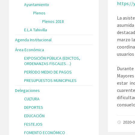
https:/
Ayuntamiento
Plenos
La asist
Plenos 2018
asumida 
E.L.A Tahivilla
destacad
marzo la
Agenda Institucional
coordina
Área Económica
usuarios
EXPOSICIÓN PÚBLICA (EDICTOS,
ORDENANZAS FISCALES…)
Durante 
PERÍODO MEDIO DE PAGOS
Mayores 
PRESUPUESTOS MUNICIPALES
estar in
cuarente
Delegaciones
dificult
CULTURA
consuel
DEPORTES
EDUCACIÓN
2020-
FESTEJOS
FOMENTO ECONÓMICO