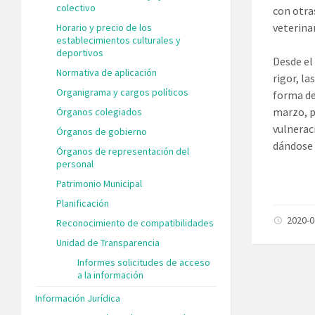
colectivo
con otra
veterinar
Horario y precio de los
establecimientos culturales y
deportivos
Desde el
Normativa de aplicación
rigor, l
Organigrama y cargos políticos
forma de
marzo, p
Órganos colegiados
vulnerac
Órganos de gobierno
dándose 
Órganos de representación del
personal
Patrimonio Municipal
Planificación
2020-
Reconocimiento de compatibilidades
Unidad de Transparencia
Informes solicitudes de acceso
a la información
Información Jurídica