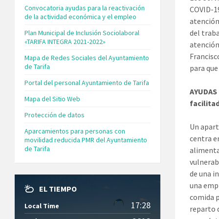
Convocatoria ayudas para la reactivación
COVID-19
de la actividad económica y el empleo
atención
del traba
Plan Municipal de Inclusión Sociolaboral
«TARIFA INTEGRA 2021-2022»
atención
Francisc
Mapa de Redes Sociales del Ayuntamiento
de Tarifa
para que 
Portal del personal Ayuntamiento de Tarifa
AYUDAS 
Mapa del Sitio Web
facilit
Protección de datos
Un apart
Aparcamientos para personas con
centra e
movilidad reducida PMR del Ayuntamiento
de Tarifa
alimenta
vulnerab
de una in
una empr
EL TIEMPO
comida p
17:28
Local Time
reparto 