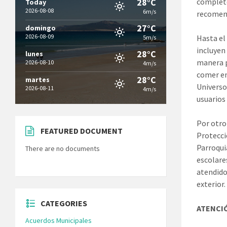
28°C
completo
Today
2026-08-08
6m/s
recomend
27°C
domingo
2026-08-09
Hasta el
5m/s
incluyen
28°C
lunes
manera p
2026-08-10
4m/s
comer en
28°C
martes
Universo
2026-08-11
4m/s
usuarios
Por otro
FEATURED DOCUMENT
Protecci
Parroqui
There are no documents
escolare
atendido
exterior.
CATEGORIES
ATENCIÓ
Acuerdos Municipales