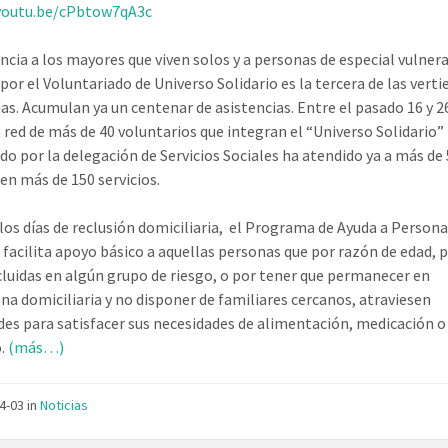
/youtu.be/cPbtow7qA3c
encia a los mayores que viven solos y a personas de especial vulner
por el Voluntariado de Universo Solidario es la tercera de las vert
as. Acumulan ya un centenar de asistencias. Entre el pasado 16 y 2
 red de más de 40 voluntarios que integran el “Universo Solidario”
do por la delegación de Servicios Sociales ha atendido ya a más de
 en más de 150 servicios.
los días de reclusión domiciliaria, el Programa de Ayuda a Person
facilita apoyo básico a aquellas personas que por razón de edad, 
cluidas en algún grupo de riesgo, o por tener que permanecer en
na domiciliaria y no disponer de familiares cercanos, atraviesen
ades para satisfacer sus necesidades de alimentación, medicación o
o.
(más…)
04-03
in
Noticias