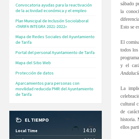
sábado pr
Convocatoria ayudas para la reactivación
de la actividad económica y el empleo
la conoc
diferenc
Plan Municipal de Inclusión Sociolaboral
«TARIFA INTEGRA 2021-2022»
Esto se e
Mapa de Redes Sociales del Ayuntamiento
de Tarifa
El comisa
todos los
Portal del personal Ayuntamiento de Tarifa
programa.
Mapa del Sitio Web
y el car
Protección de datos
Andalucí
Aparcamientos para personas con
La impli
movilidad reducida PMR del Ayuntamiento
de Tarifa
celebraci
cultural 
de carác
EL TIEMPO
historia.
ellos part
14:10
Local Time