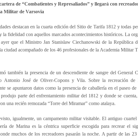
 cartera de “Combatientes y Represaliados” y llegará con recreador
 Militar de Varsovia
ades destacan en la cuarta edición del Sitio de Tarifa 1812 y todas pe
y la fidelidad con aquellos marcados acontecimientos históricos. La or
 ayer que el Ministro Jan Stanislaw Ciechanowski de la República d
 la ciudad acompañado de los 46 profesionales de la Academia Militar 
rmó también la presencia de un descendiente de sangre del General C
eto Antonio José de Oliver-Copons y Vila. Sobre la recreación de l
te se apuntaron datos como la presencia de caballería en el paseo de 
produjo parte del enfrentamiento militar del 1812 y donde se cuenta,
con una recién remozada “Torre del Miramar” como atalaya.
visto, igualmente, un campamento militar visitable. El antigu
o cuartel
ería de Marina es la céntrica superficie escogida para recrear el sig
onde muchos de los recreadores pasarán la noche. A partir de las 23