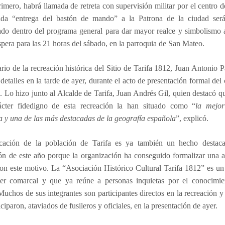
imero, habrá llamada de retreta con supervisión militar por el centro d
ida “entrega del bastón de mando” a la Patrona de la ciudad ser
iado dentro del programa general para dar mayor realce y simbolismo 
spera para las 21 horas del sábado, en la parroquia de San Mateo.
rio de la recreación histórica del Sitio de Tarifa 1812, Juan Antonio P
 detalles en la tarde de ayer, durante el acto de presentación formal del c
 Lo hizo junto al Alcalde de Tarifa, Juan Andrés Gil, quien destacó qu
ácter fidedigno de esta recreación la han situado como “
la mejo
a y una de las más destacadas de la geografía española
”, explicó.
cación de la población de Tarifa es ya también un hecho destac
ón de este año porque la organización ha conseguido formalizar una 
con este motivo. La “Asociación Histórico Cultural Tarifa 1812” es un
ter comarcal y que ya reúne a personas inquietas por el conocimie
 Muchos de sus integrantes son participantes directos en la recreación y
iciparon, ataviados de fusileros y oficiales, en la presentación de ayer.