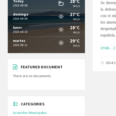
28°C
Today
Se dieron
2026-08-08
6m/s
la defens
27°C
domingo
con el mi
2026-08-09
5m/s
los atuen
28°C
lunes
desperta
2026-08-10
4m/s
española.
29°C
martes
2026-08-11
3m/s
(más…)
2014-
FEATURED DOCUMENT
There are no documents
CATEGORIES
Acuerdos Municipales