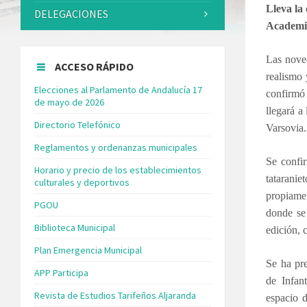
Lleva la
DELEGACIONES
Academia
Las noved
ACCESO RÁPIDO
realismo 
Elecciones al Parlamento de Andalucía 17
confirmó
de mayo de 2026
llegará a
Directorio Telefónico
Varsovia.
Reglamentos y ordenanzas municipales
Se confi
Horario y precio de los establecimientos
tatarani
culturales y deportivos
propiamen
PGOU
donde se 
Biblioteca Municipal
edición, 
Plan Emergencia Municipal
Se ha pre
APP Participa
de Infant
Revista de Estudios Tarifeños Aljaranda
espacio d