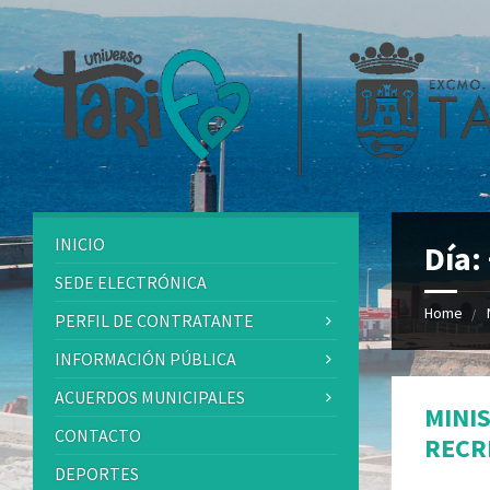
INICIO
Día:
SEDE ELECTRÓNICA
Home
PERFIL DE CONTRATANTE
INFORMACIÓN PÚBLICA
ACUERDOS MUNICIPALES
MINI
CONTACTO
RECR
DEPORTES