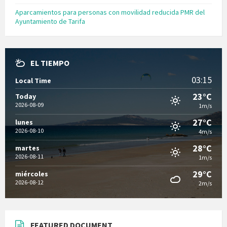
Aparcamientos para personas con movilidad reducida PMR del
Ayuntamiento de Tarifa
EL TIEMPO
03:15
Local Time
23°C
Today
2026-08-09
1m/s
27°C
lunes
2026-08-10
4m/s
28°C
martes
2026-08-11
1m/s
29°C
miércoles
2026-08-12
2m/s
FEATURED DOCUMENT