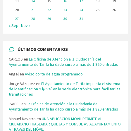
13
14
15
16
17
18
19
20
21
22
23
24
25
26
27
28
29
30
31
« Sep
Nov »
ÚLTIMOS COMENTARIOS
CARLOS
en
La Oficina de Atención a la Ciudadanía del
Ayuntamiento de Tarifa ha dado curso a más de 1.820 entradas
Angel
en
Aviso corte de agua programado
Jorge Vázquez
en
El Ayuntamiento de Tarifa implanta el sistema
de identificación ‘Cl@ve’ en la sede electrónica para facilitar las
tramitaciones
ISABEL
en
La Oficina de Atención a la Ciudadanía del
Ayuntamiento de Tarifa ha dado curso a más de 1.820 entradas
Manuel Navarro
en
UNA APLICACIÓN MÓVIL PERMITE AL
CIUDADANO TRASLADAR QUEJAS Y CONSULTAS AL AYUNTAMIENTO
A TRAVÉS DEL MÓVIL