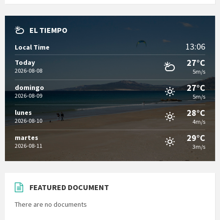
EL TIEMPO
13:06
Local Time
27°C
Today
2026-08-08
5m/s
27°C
domingo
2026-08-09
5m/s
28°C
lunes
2026-08-10
4m/s
29°C
martes
2026-08-11
3m/s
FEATURED DOCUMENT
There are no documents