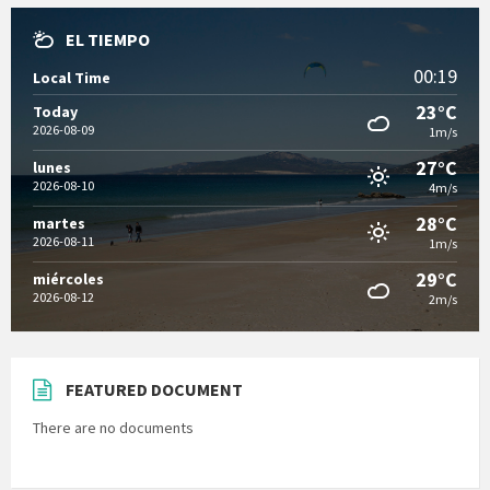
EL TIEMPO
00:19
Local Time
23°C
Today
2026-08-09
1m/s
27°C
lunes
2026-08-10
4m/s
28°C
martes
2026-08-11
1m/s
29°C
miércoles
2026-08-12
2m/s
FEATURED DOCUMENT
There are no documents