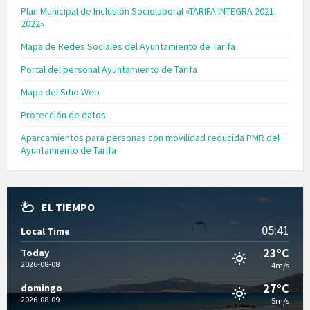
Plan Municipal de Inclusión Sociolaboral «TARIFA INTEGRA 2021-
2022»
Mapa de Redes Sociales del Ayuntamiento de Tarifa
Portal del personal Ayuntamiento de Tarifa
Mapa del Sitio Web
Protección de datos
Aparcamientos para personas con movilidad reducida PMR del
Ayuntamiento de Tarifa
EL TIEMPO
05:41
Local Time
23°C
Today
2026-08-08
4m/s
27°C
domingo
2026-08-09
5m/s