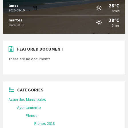
28°C
lunes
2026-08-10
4m/s
28°C
martes
2026-08-11
3m/s
FEATURED DOCUMENT
There are no documents
CATEGORIES
Acuerdos Municipales
Ayuntamiento
Plenos
Plenos 2018