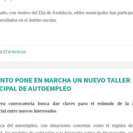
lado, con motivo del Día de Andalucía, ediles municipales han particip
arrollados en el ámbito escolar.
02-27
in
Noticias
NTO PONE EN MARCHA UN NUEVO TALLER
CIPAL DE AUTOEMPLEO
era convocatoria busca dar claves para el estímulo de la a
ial entre nuevos interesados
ica del autoempleo, con situaciones concretas como el registro de
ad, los modelos de cotización o la búsqueda activa de financiación,
so