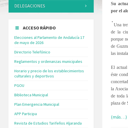
Su actua
DELEGACIONES
por el a
Una trei
ACCESO RÁPIDO
de la ci
Elecciones al Parlamento de Andalucía 17
porque no
de mayo de 2026
de Guzmán
Directorio Telefónico
las instal
Reglamentos y ordenanzas municipales
El actua
Horario y precio de los establecimientos
éste cond
culturales y deportivos
concertad
PGOU
la Asocia
Biblioteca Municipal
de toda l
plaza de 
Plan Emergencia Municipal
APP Participa
(más…)
Revista de Estudios Tarifeños Aljaranda