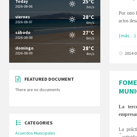
25°C
Today
2026-08-06
3m/s
Por otro 
28°C
viernes
actos des
2026-08-07
6m/s
27°C
sábado
(más…)
2026-08-08
6m/s
28°C
domingo
2014-
2026-08-09
4m/s
FEATURED DOCUMENT
FOME
MUNI
There are no documents
La terc
empresar
CATEGORIES
La práct
Acuerdos Municipales
activid