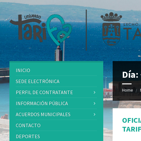
INICIO
Día:
SEDE ELECTRÓNICA
Home
PERFIL DE CONTRATANTE
INFORMACIÓN PÚBLICA
ACUERDOS MUNICIPALES
OFICI
CONTACTO
TARI
DEPORTES