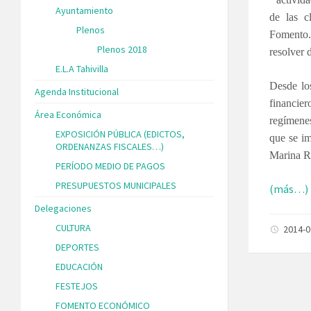
Ayuntamiento
de las c
Plenos
Fomento.
Plenos 2018
resolver 
E.L.A Tahivilla
Desde los
Agenda Institucional
financie
Área Económica
regímenes
EXPOSICIÓN PÚBLICA (EDICTOS,
que se im
ORDENANZAS FISCALES…)
Marina 
PERÍODO MEDIO DE PAGOS
PRESUPUESTOS MUNICIPALES
(más…)
Delegaciones
CULTURA
2014-
DEPORTES
EDUCACIÓN
FESTEJOS
FOMENTO ECONÓMICO