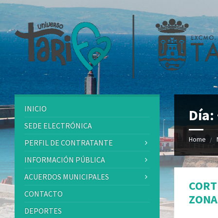
INICIO
Día:
SEDE ELECTRÓNICA
Home
PERFIL DE CONTRATANTE
INFORMACIÓN PÚBLICA
ACUERDOS MUNICIPALES
CORT
CONTACTO
ZONA
DEPORTES