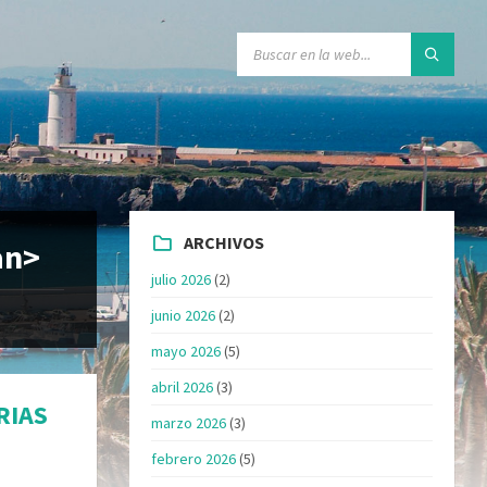
ARCHIVOS
an>
julio 2026
(2)
junio 2026
(2)
mayo 2026
(5)
abril 2026
(3)
RIAS
marzo 2026
(3)
febrero 2026
(5)