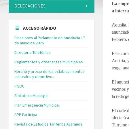
La empre
DELEGACIONES
a interr
Aqualia, 
ACCESO RÁPIDO
anunciado
Elecciones al Parlamento de Andalucía 17
Febrero, 
de mayo de 2026
Directorio Telefónico
Este cort
Austria, 
Reglamentos y ordenanzas municipales
tenga una
Horario y precio de los establecimientos
culturales y deportivos
El anunci
PGOU
vecinos y
Biblioteca Municipal
la reda g
Plan Emergencia Municipal
El corte 
APP Participa
afectará 
Revista de Estudios Tarifeños Aljaranda
Turriano 