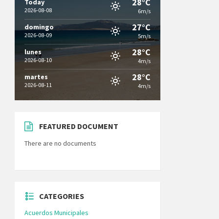
28°C
Today
2026-08-08
6m/s
27°C
domingo
2026-08-09
5m/s
28°C
lunes
2026-08-10
4m/s
28°C
martes
2026-08-11
4m/s
FEATURED DOCUMENT
There are no documents
CATEGORIES
Acuerdos Municipales