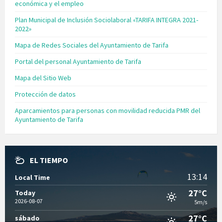
económica y el empleo
Plan Municipal de Inclusión Sociolaboral «TARIFA INTEGRA 2021-
2022»
Mapa de Redes Sociales del Ayuntamiento de Tarifa
Portal del personal Ayuntamiento de Tarifa
Mapa del Sitio Web
Protección de datos
Aparcamientos para personas con movilidad reducida PMR del
Ayuntamiento de Tarifa
EL TIEMPO
13:14
Local Time
27°C
Today
2026-08-07
5m/s
27°C
sábado