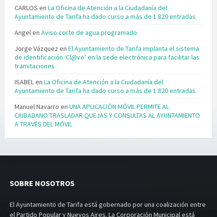
CARLOS
en
La Oficina de Atención a la Ciudadanía del
Ayuntamiento de Tarifa ha dado curso a más de 1.820 entradas
Angel
en
Aviso corte de agua programado
Jorge Vázquez
en
El Ayuntamiento de Tarifa implanta el sistema
de identificación ‘Cl@ve’ en la sede electrónica para facilitar las
tramitaciones
ISABEL
en
La Oficina de Atención a la Ciudadanía del
Ayuntamiento de Tarifa ha dado curso a más de 1.820 entradas
Manuel Navarro
en
UNA APLICACIÓN MÓVIL PERMITE AL
CIUDADANO TRASLADAR QUEJAS Y CONSULTAS AL AYUNTAMIENTO
A TRAVÉS DEL MÓVIL
SOBRE NOSOTROS
El Ayuntamiento de Tarifa está gobernado por una coalización entre
el Partido Popular y Nuevos Aires. La Corporación Municipal está