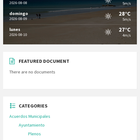
2026-08-08
5m/s
28°C
domingo
2026-08-09
5m/s
27°C
lunes
2026-08-10
4m/s
FEATURED DOCUMENT
There are no documents
CATEGORIES
Acuerdos Municipales
Ayuntamiento
Plenos