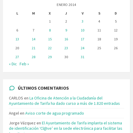
ENERO 2014
L
M
X
J
V
S
D
1
2
3
4
5
6
7
8
9
10
11
12
13
14
15
16
17
18
19
20
21
22
23
24
25
26
27
28
29
30
31
« Dic
Feb »
ÚLTIMOS COMENTARIOS
CARLOS
en
La Oficina de Atención a la Ciudadanía del
Ayuntamiento de Tarifa ha dado curso a más de 1.820 entradas
Angel
en
Aviso corte de agua programado
Jorge Vázquez
en
El Ayuntamiento de Tarifa implanta el sistema
de identificación ‘Cl@ve’ en la sede electrónica para facilitar las