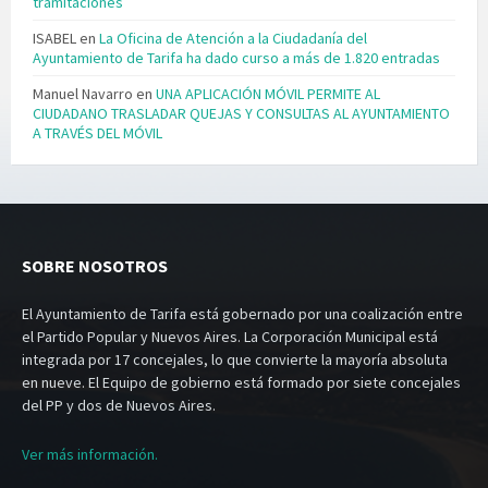
tramitaciones
ISABEL
en
La Oficina de Atención a la Ciudadanía del
Ayuntamiento de Tarifa ha dado curso a más de 1.820 entradas
Manuel Navarro
en
UNA APLICACIÓN MÓVIL PERMITE AL
CIUDADANO TRASLADAR QUEJAS Y CONSULTAS AL AYUNTAMIENTO
A TRAVÉS DEL MÓVIL
SOBRE NOSOTROS
El Ayuntamiento de Tarifa está gobernado por una coalización entre
el Partido Popular y Nuevos Aires. La Corporación Municipal está
integrada por 17 concejales, lo que convierte la mayoría absoluta
en nueve. El Equipo de gobierno está formado por siete concejales
del PP y dos de Nuevos Aires.
Ver más información.