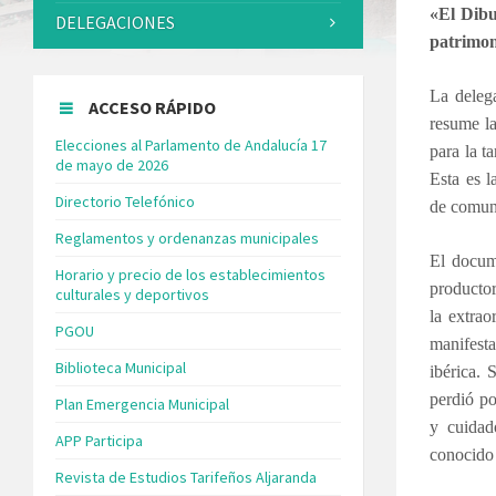
«El Dibu
DELEGACIONES
patrimon
La deleg
ACCESO RÁPIDO
resume la
Elecciones al Parlamento de Andalucía 17
para la t
de mayo de 2026
Esta es l
Directorio Telefónico
de comuni
Reglamentos y ordenanzas municipales
El docum
Horario y precio de los establecimientos
productor
culturales y deportivos
la extrao
PGOU
manifest
Biblioteca Municipal
ibérica. 
perdió po
Plan Emergencia Municipal
y cuidad
APP Participa
conocido
Revista de Estudios Tarifeños Aljaranda