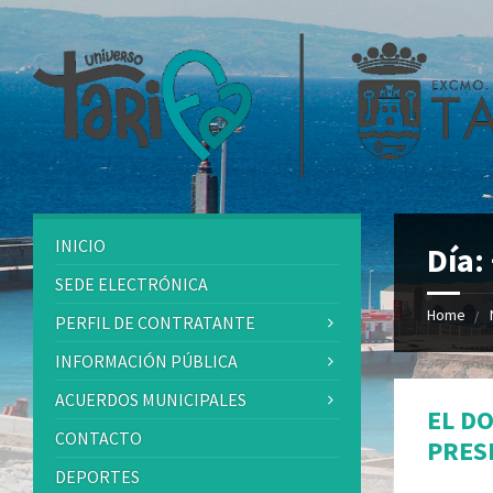
INICIO
Día:
SEDE ELECTRÓNICA
Home
PERFIL DE CONTRATANTE
INFORMACIÓN PÚBLICA
ACUERDOS MUNICIPALES
EL D
CONTACTO
PRES
DEPORTES