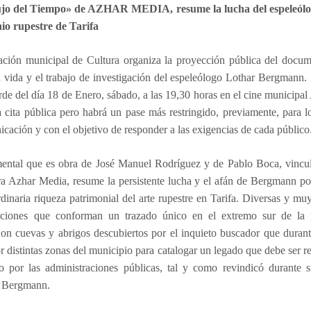
jo del Tiempo» de AZHAR MEDIA, resume la lucha del espeleólo
io rupestre de Tarifa
ación municipal de Cultura organiza la proyección pública del docum
 vida y el trabajo de investigación del espeleólogo Lothar Bergmann.
arde del día 18 de Enero, sábado, a las 19,30 horas en el cine municipa
a cita pública pero habrá un pase más restringido, previamente, para 
cación y con el objetivo de responder a las exigencias de cada público
ental que es obra de José Manuel Rodríguez y de Pablo Boca, vincul
a Azhar Media, resume la persistente lucha y el afán de Bergmann po
rdinaria riqueza patrimonial del arte rupestre en Tarifa. Diversas y mu
aciones que conforman un trazado único en el extremo sur de la 
Son cuevas y abrigos descubiertos por el inquieto buscador que duran
r distintas zonas del municipio para catalogar un legado que debe ser 
o por las administraciones públicas, tal y como revindicó durante s
 Bergmann.