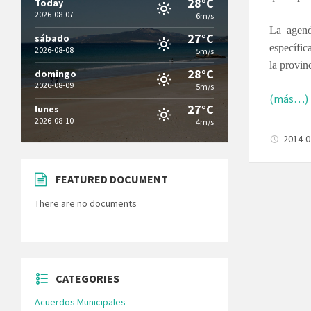
28°C
Today
2026-08-07
6m/s
La agend
27°C
sábado
específic
2026-08-08
5m/s
la provin
28°C
domingo
2026-08-09
5m/s
(más…)
27°C
lunes
2026-08-10
4m/s
2014-
FEATURED DOCUMENT
There are no documents
CATEGORIES
Acuerdos Municipales