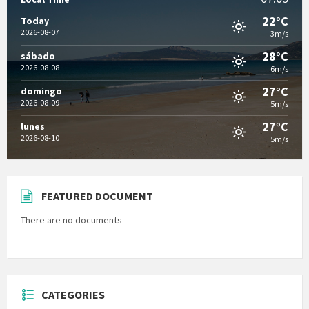
22°C
Today
2026-08-07
3m/s
28°C
sábado
2026-08-08
6m/s
27°C
domingo
2026-08-09
5m/s
27°C
lunes
2026-08-10
5m/s
FEATURED DOCUMENT
There are no documents
CATEGORIES