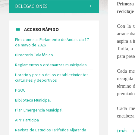
Primera 
DELEGACIONES
reciclaj
Con la u
ACCESO RÁPIDO
arrancab
Elecciones al Parlamento de Andalucía 17
aspira a 
de mayo de 2026
Tarifa, a
Directorio Telefónico
para pres
Reglamentos y ordenanzas municipales
Cada mes
Horario y precio de los establecimientos
recogida
culturales y deportivos
término d
PGOU
premiado 
Biblioteca Municipal
Cada mes
Plan Emergencia Municipal
encabeza 
APP Participa
Revista de Estudios Tarifeños Aljaranda
(más…)