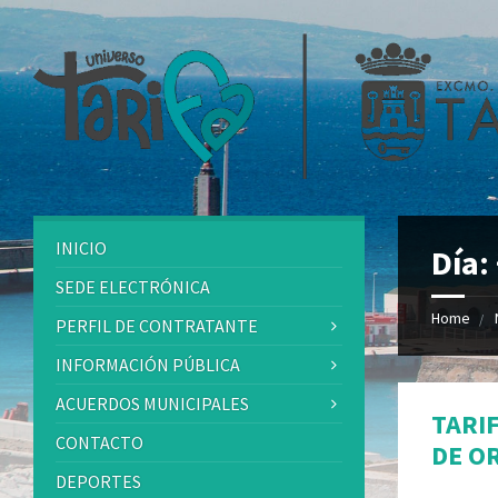
INICIO
Día:
SEDE ELECTRÓNICA
Home
PERFIL DE CONTRATANTE
INFORMACIÓN PÚBLICA
ACUERDOS MUNICIPALES
TARI
CONTACTO
DE O
DEPORTES