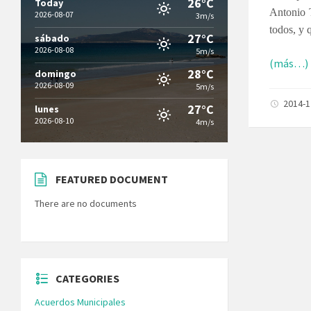
26°C
Today
Antonio 
2026-08-07
3m/s
todos, y 
27°C
sábado
2026-08-08
5m/s
(más…)
28°C
domingo
2026-08-09
5m/s
2014-
27°C
lunes
2026-08-10
4m/s
FEATURED DOCUMENT
There are no documents
CATEGORIES
Acuerdos Municipales