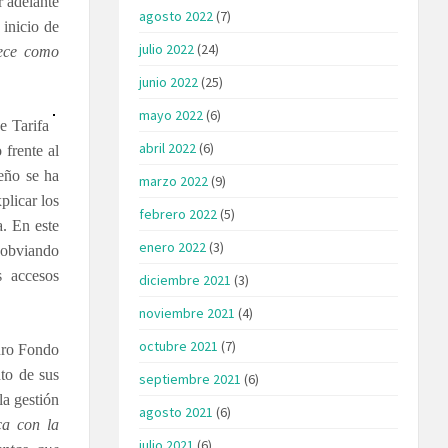
r adelante
agosto 2022
(7)
inicio de
julio 2022
(24)
rece como
junio 2022
(25)
mayo 2022
(6)
e Tarifa
abril 2022
(6)
frente al
feño se ha
marzo 2022
(9)
plicar los
febrero 2022
(5)
a. En este
enero 2022
(3)
, obviando
s accesos
diciembre 2021
(3)
noviembre 2021
(4)
octubre 2021
(7)
turo Fondo
nto de sus
septiembre 2021
(6)
la gestión
agosto 2021
(6)
ca con la
julio 2021
(6)