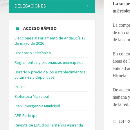
La suspe
DELEGACIONES
miércole
La compa
ACCESO RÁPIDO
de un cor
Elecciones al Parlamento de Andalucía 17
de la cam
de mayo de 2026
Directorio Telefónico
En concre
áreas de 
Reglamentos y ordenanzas municipales
entidad a
Horario y precio de los establecimientos
Hiruela.
culturales y deportivos
PGOU
De acuerd
Biblioteca Municipal
mañana y 
de la red.
Plan Emergencia Municipal
APP Participa
2014-
Revista de Estudios Tarifeños Aljaranda