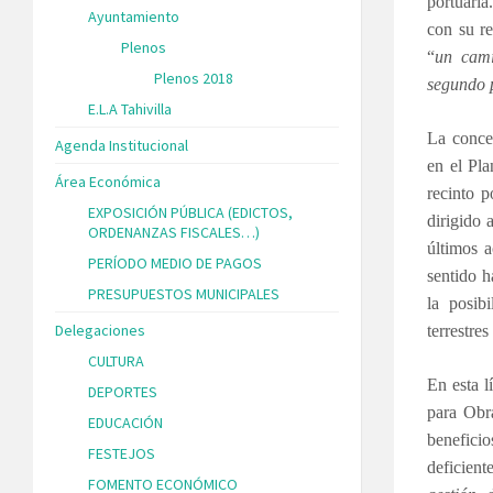
portuaria
Ayuntamiento
con su r
Plenos
“
un cami
Plenos 2018
segundo p
E.L.A Tahivilla
La concen
Agenda Institucional
en el Pl
Área Económica
recinto p
EXPOSICIÓN PÚBLICA (EDICTOS,
dirigido 
ORDENANZAS FISCALES…)
últimos a
PERÍODO MEDIO DE PAGOS
sentido h
PRESUPUESTOS MUNICIPALES
la posib
Delegaciones
terrestre
CULTURA
En esta l
DEPORTES
para Obra
EDUCACIÓN
beneficio
FESTEJOS
deficient
FOMENTO ECONÓMICO