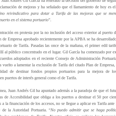
. Juan Andrés Gil García ha reiterado la decisión del gobierno de segui
eclamación de mejoras y ha señalado que el llamamiento de hoy es el 
no reivindicativo para dotar a Tarifa de las mejoras que se me
uerto en el sistema portuario
”.
tración en protesta por la no inclusión del acceso exterior al puerto
d
an de Empresa aprobado recientemente por la APBA se ha desarrollado 
ortuario de Tarifa. Pasadas las once de la mañana, el primer edil tari
allí al público concentrado en el lugar. Gil García ha comenzado por ex
cuerdos adoptados en el reciente Consejo de Administración Portuari
a vuelto a lamentar la exclusión de Tarifa del citado Plan de Empresa
ilidad de destinar fondos propios portuarios para la mejora de lo
s en puertos de interés general como el de Tarifa.
ínea, Juan Andrés Gil ha apuntado además a la paradoja de que el fu
s de Accesibilidad que obliga a los puertos a destinar el 50 por cie
s a la financiación de los accesos, no se llegue a aplicar en Tarifa ante 
e de la Autoridad Portuaria. “
No puedo admitir que se haga políti