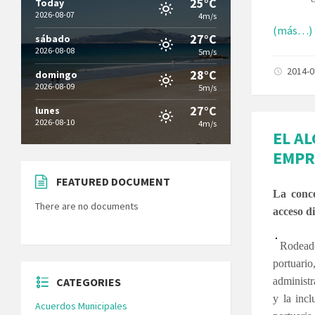
25°C
Today
2026-08-07
4m/s
(más…)
27°C
sábado
2026-08-08
5m/s
2014-
28°C
domingo
2026-08-09
5m/s
27°C
lunes
2026-08-10
4m/s
EL AL
EMPR
FEATURED DOCUMENT
La conce
There are no documents
acceso d
Rodeado
portuario
CATEGORIES
administ
y la incl
Acuerdos Municipales