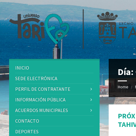
INICIO
Día:
SEDE ELECTRÓNICA
Home
PERFIL DE CONTRATANTE
INFORMACIÓN PÚBLICA
ACUERDOS MUNICIPALES
PRÓX
CONTACTO
TAHI
DEPORTES