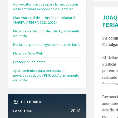
Convocatoria ayudas para la reactivación
de la actividad económica y el empleo
JOAQ
Plan Municipal de Inclusión Sociolaboral
«TARIFA INTEGRA 2021-2022»
FERIA
Mapa de Redes Sociales del Ayuntamiento
de Tarifa
Su compo
Portal del personal Ayuntamiento de Tarifa
Cabalgat
Mapa del Sitio Web
El delin
Protección de datos
Plásticas
Aparcamientos para personas con
por encar
movilidad reducida PMR del Ayuntamiento
realizado
de Tarifa
Septiembr
Reconoci
EL TIEMPO
anunciado
20:41
desafío 
Local Time
escolta a