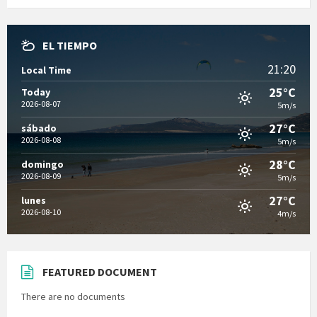
EL TIEMPO
21:20
Local Time
25°C
Today
2026-08-07
5m/s
27°C
sábado
2026-08-08
5m/s
28°C
domingo
2026-08-09
5m/s
27°C
lunes
2026-08-10
4m/s
FEATURED DOCUMENT
There are no documents