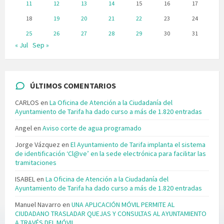
11
12
13
14
15
16
17
18
19
20
21
22
23
24
25
26
27
28
29
30
31
« Jul
Sep »
ÚLTIMOS COMENTARIOS
CARLOS
en
La Oficina de Atención a la Ciudadanía del
Ayuntamiento de Tarifa ha dado curso a más de 1.820 entradas
Angel
en
Aviso corte de agua programado
Jorge Vázquez
en
El Ayuntamiento de Tarifa implanta el sistema
de identificación ‘Cl@ve’ en la sede electrónica para facilitar las
tramitaciones
ISABEL
en
La Oficina de Atención a la Ciudadanía del
Ayuntamiento de Tarifa ha dado curso a más de 1.820 entradas
Manuel Navarro
en
UNA APLICACIÓN MÓVIL PERMITE AL
CIUDADANO TRASLADAR QUEJAS Y CONSULTAS AL AYUNTAMIENTO
A TRAVÉS DEL MÓVIL