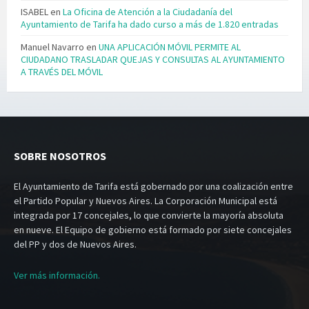
ISABEL
en
La Oficina de Atención a la Ciudadanía del
Ayuntamiento de Tarifa ha dado curso a más de 1.820 entradas
Manuel Navarro
en
UNA APLICACIÓN MÓVIL PERMITE AL
CIUDADANO TRASLADAR QUEJAS Y CONSULTAS AL AYUNTAMIENTO
A TRAVÉS DEL MÓVIL
SOBRE NOSOTROS
El Ayuntamiento de Tarifa está gobernado por una coalización entre
el Partido Popular y Nuevos Aires. La Corporación Municipal está
integrada por 17 concejales, lo que convierte la mayoría absoluta
en nueve. El Equipo de gobierno está formado por siete concejales
del PP y dos de Nuevos Aires.
Ver más información.