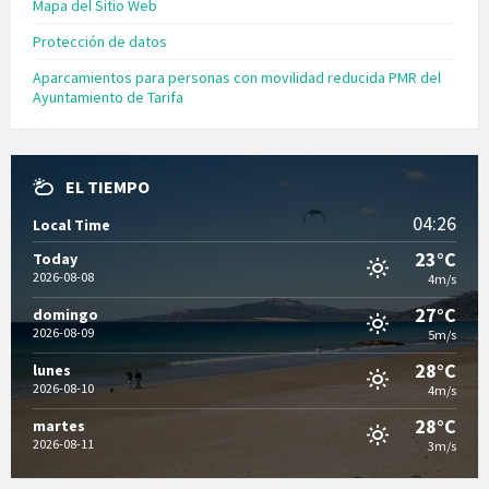
Mapa del Sitio Web
Protección de datos
Aparcamientos para personas con movilidad reducida PMR del
Ayuntamiento de Tarifa
EL TIEMPO
04:26
Local Time
23°C
Today
2026-08-08
4m/s
27°C
domingo
2026-08-09
5m/s
28°C
lunes
2026-08-10
4m/s
28°C
martes
2026-08-11
3m/s