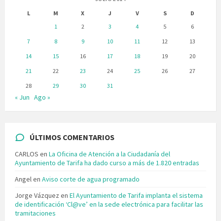
L
M
X
J
V
S
D
1
2
3
4
5
6
7
8
9
10
11
12
13
14
15
16
17
18
19
20
21
22
23
24
25
26
27
28
29
30
31
« Jun
Ago »
ÚLTIMOS COMENTARIOS
CARLOS
en
La Oficina de Atención a la Ciudadanía del
Ayuntamiento de Tarifa ha dado curso a más de 1.820 entradas
Angel
en
Aviso corte de agua programado
Jorge Vázquez
en
El Ayuntamiento de Tarifa implanta el sistema
de identificación ‘Cl@ve’ en la sede electrónica para facilitar las
tramitaciones