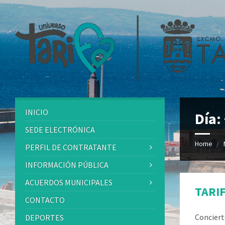
INICIO
Día:
SEDE ELECTRÓNICA
Home
PERFIL DE CONTRATANTE
INFORMACIÓN PÚBLICA
ACUERDOS MUNICIPALES
TARIF
CONTACTO
Conciert
DEPORTES