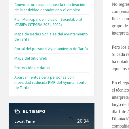
No regres
Convocatoria ayudas para la reactivación
de la actividad económica y el empleo
compañía
fieles co
Plan Municipal de Inclusión Sociolaboral
«TARIFA INTEGRA 2021-2022»
grupo de 
interpret
Mapa de Redes Sociales del Ayuntamiento
de Tarifa
Pero los 
Portal del personal Ayuntamiento de Tarifa
Si cada r
Mapa del Sitio Web
ha optado
Protección de datos
aquellos 
Aparcamientos para personas con
movilidad reducida PMR del Ayuntamiento
En el rep
de Tarifa
el técnic
interpret
largo de 
EL TIEMPO
día 1 de 
Diputació
20:34
Local Time
compañía 