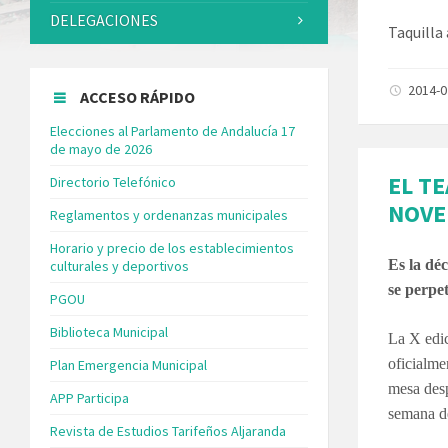
DELEGACIONES
Taquilla 
2014-
ACCESO RÁPIDO
Elecciones al Parlamento de Andalucía 17
de mayo de 2026
EL T
Directorio Telefónico
NOVE
Reglamentos y ordenanzas municipales
Horario y precio de los establecimientos
Es la dé
culturales y deportivos
se perpe
PGOU
Biblioteca Municipal
La X edic
oficialme
Plan Emergencia Municipal
mesa desp
APP Participa
semana d
Revista de Estudios Tarifeños Aljaranda