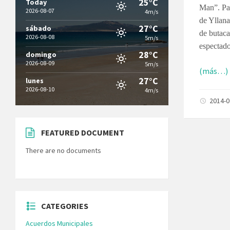
25°C
Today
Man”. Par
2026-08-07
4m/s
de Yllana
27°C
sábado
de butaca
2026-08-08
5m/s
espectado
28°C
domingo
2026-08-09
5m/s
(más…)
27°C
lunes
2026-08-10
4m/s
2014-
FEATURED DOCUMENT
There are no documents
CATEGORIES
Acuerdos Municipales