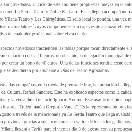
a sin novedades. El ciclo de este año tiene propuestas nuevas en cuant
s como La Serda Teatro y Doble K Teatro. Éstas llegan acompañando 
mo Yllana Teatro y Las Chirigóticas. El sello local lo pondrá, una vez má
teatro Guadalmesí cuyos componentes son capaces de alcanzar el nivel
ativo de cualquier profesional sobre el escenario.
aspectos novedosos trascienden las tablas porque tocan directamente el b
epresentación cuesta 10 euros, no obstante, la delegación municipal de 
 por crear un bono de 40 euros. Una de las funciones tendría coste cer
que se decidieran por abonarse a Días de Teatro Agradable.
aso a las compañías, en la rueda de prensa de hoy, la aportación ha lle
o de Cultura, Rafael Sánchez. Este ha explicado aspectos como la calid
ativa y la versatilidad del acto Ignacio Andreu. Éste asume distintos pape
la historia “Quién mató a Gregorio Varela”. Es la representación prevista
Agosto a través de la mencionada ya La Serda Teatro que llega avalada 
n provincial gracias a sus incursiones en varios de los ciclos gaditanos.
Yllana llegará a Tarifa para el viernes día 8 de agosto con su propuest