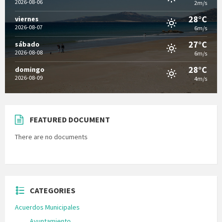
2026-08-06
2m/s
28°C
viernes
2026-08-07
6m/s
27°C
sábado
2026-08-08
6m/s
28°C
domingo
2026-08-09
4m/s
FEATURED DOCUMENT
There are no documents
CATEGORIES
Acuerdos Municipales
Ayuntamiento