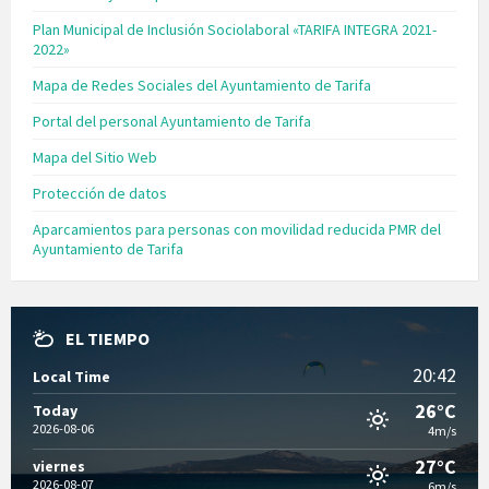
Plan Municipal de Inclusión Sociolaboral «TARIFA INTEGRA 2021-
2022»
Mapa de Redes Sociales del Ayuntamiento de Tarifa
Portal del personal Ayuntamiento de Tarifa
Mapa del Sitio Web
Protección de datos
Aparcamientos para personas con movilidad reducida PMR del
Ayuntamiento de Tarifa
EL TIEMPO
20:42
Local Time
26°C
Today
2026-08-06
4m/s
27°C
viernes
2026-08-07
6m/s