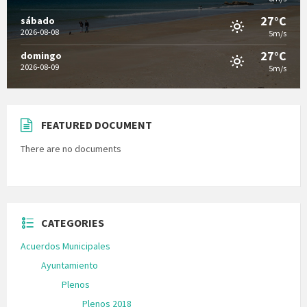
27°C
sábado
2026-08-08
5m/s
27°C
domingo
2026-08-09
5m/s
FEATURED DOCUMENT
There are no documents
CATEGORIES
Acuerdos Municipales
Ayuntamiento
Plenos
Plenos 2018