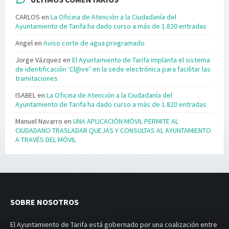
CARLOS
en
La Oficina de Atención a la Ciudadanía del
Ayuntamiento de Tarifa ha dado curso a más de 1.820 entradas
Angel
en
Aviso corte de agua programado
Jorge Vázquez
en
El Ayuntamiento de Tarifa implanta el sistema
de identificación ‘Cl@ve’ en la sede electrónica para facilitar las
tramitaciones
ISABEL
en
La Oficina de Atención a la Ciudadanía del
Ayuntamiento de Tarifa ha dado curso a más de 1.820 entradas
Manuel Navarro
en
UNA APLICACIÓN MÓVIL PERMITE AL
CIUDADANO TRASLADAR QUEJAS Y CONSULTAS AL AYUNTAMIENTO
A TRAVÉS DEL MÓVIL
SOBRE NOSOTROS
El Ayuntamiento de Tarifa está gobernado por una coalización entre