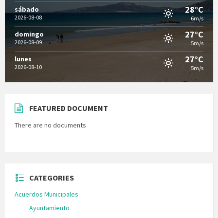
28°C
sábado
2026-08-08
6m/s
27°C
domingo
2026-08-09
5m/s
27°C
lunes
2026-08-10
5m/s
FEATURED DOCUMENT
There are no documents
CATEGORIES
Acuerdos Municipales
Ayuntamiento