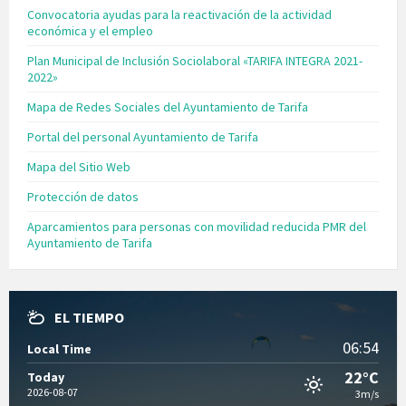
Convocatoria ayudas para la reactivación de la actividad
económica y el empleo
Plan Municipal de Inclusión Sociolaboral «TARIFA INTEGRA 2021-
2022»
Mapa de Redes Sociales del Ayuntamiento de Tarifa
Portal del personal Ayuntamiento de Tarifa
Mapa del Sitio Web
Protección de datos
Aparcamientos para personas con movilidad reducida PMR del
Ayuntamiento de Tarifa
EL TIEMPO
06:54
Local Time
22°C
Today
2026-08-07
3m/s