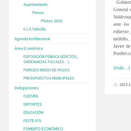
Gobier
Ayuntamiento
General 
Plenos
Valdevaq
Plenos 2018
ante los
E.L.A Tahivilla
esfuerzo
Agenda Institucional
tarifeño
Javier de
Área Económica
Poullet c
EXPOSICIÓN PÚBLICA (EDICTOS,
ORDENANZAS FISCALES…)
(más…)
PERÍODO MEDIO DE PAGOS
PRESUPUESTOS MUNICIPALES
2013-
Delegaciones
CULTURA
DEPORTES
EDUCACIÓN
FESTEJOS
FOMENTO ECONÓMICO