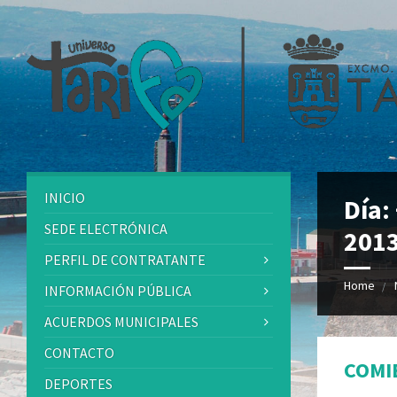
INICIO
Día:
SEDE ELECTRÓNICA
201
PERFIL DE CONTRATANTE
Home
INFORMACIÓN PÚBLICA
ACUERDOS MUNICIPALES
CONTACTO
COMI
DEPORTES