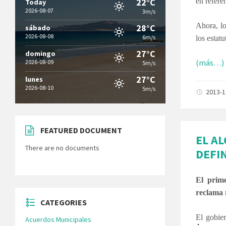
22°C
en refere
Today
2026-08-07
3m/s
Ahora, lo
28°C
sábado
2026-08-08
6m/s
los estat
27°C
domingo
(más…)
2026-08-09
5m/s
27°C
lunes
2026-08-10
5m/s
2013-
FEATURED DOCUMENT
EL A
There are no documents
DEFI
El prime
reclama 
CATEGORIES
El gobie
Acuerdos Municipales