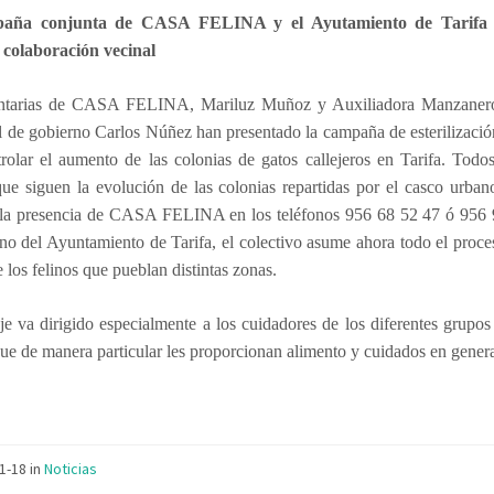
aña conjunta de CASA FELINA y el Ayutamiento de Tarifa 
a colaboración vecinal
ntarias de CASA FELINA, Mariluz Muñoz y Auxiliadora Manzanero
l de gobierno Carlos Núñez han presentado la campaña de
esterilizaci
rolar el aumento de las colonias de gatos callejeros en Tarifa. Todo
ue siguen la evolución de las colonias repartidas por el casco urba
 la presencia de CASA FELINA en los teléfonos 956 68 52 47 ó 956 
o del Ayuntamiento de Tarifa, el colectivo asume ahora todo el proce
e los felinos que pueblan distintas zonas.
e va dirigido especialmente a los cuidadores de los diferentes grupos
ue de manera particular les proporcionan alimento y cuidados en genera
11-18
in
Noticias