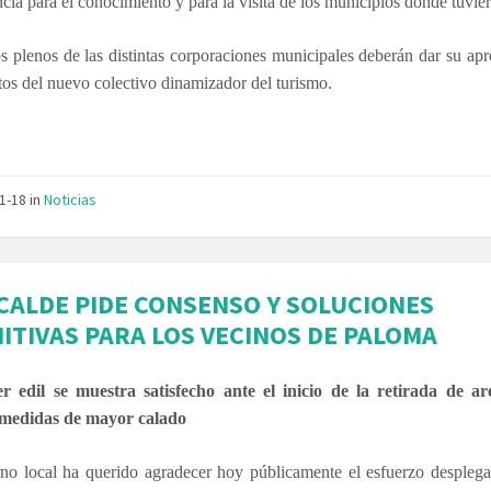
ncia para el conocimiento y para la visita de los municipios donde tuvier
s plenos de las distintas corporaciones municipales deberán dar su ap
utos del nuevo colectivo dinamizador del turismo.
11-18
in
Noticias
LCALDE PIDE CONSENSO Y SOLUCIONES
NITIVAS PARA LOS VECINOS DE PALOMA
r edil se muestra satisfecho ante el inicio de la retirada de a
medidas de mayor calado
rno local ha querido agradecer hoy públicamente el esfuerzo desplega