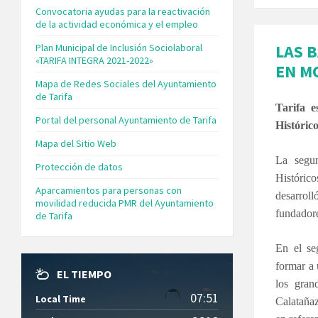
Convocatoria ayudas para la reactivación
de la actividad económica y el empleo
LAS 
Plan Municipal de Inclusión Sociolaboral
«TARIFA INTEGRA 2021-2022»
EN M
Mapa de Redes Sociales del Ayuntamiento
de Tarifa
Tarifa e
Portal del personal Ayuntamiento de Tarifa
Históric
Mapa del Sitio Web
La segun
Protección de datos
Históri
Aparcamientos para personas con
desarrol
movilidad reducida PMR del Ayuntamiento
fundadore
de Tarifa
En el se
formar a 
EL TIEMPO
los gran
07:51
Local Time
Calatañaz