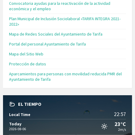
Convocatoria ayudas para la reactivación de la actividad
económica y el empleo
Plan Municipal de Inclusión Sociolaboral «TARIFA INTEGRA 2021-
2022»
Mapa de Redes Sociales del Ayuntamiento de Tarifa
Portal del personal Ayuntamiento de Tarifa
Mapa del Sitio Web
Protección de datos
Aparcamientos para personas con movilidad reducida PMR del
Ayuntamiento de Tarifa
EL TIEMPO
22:57
Local Time
23°C
Today
2026-08-06
2m/s