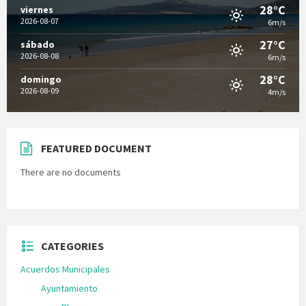
28°C
viernes
2026-08-07
6m/s
27°C
sábado
2026-08-08
6m/s
28°C
domingo
2026-08-09
4m/s
FEATURED DOCUMENT
There are no documents
CATEGORIES
Acuerdos Municipales
Ayuntamiento