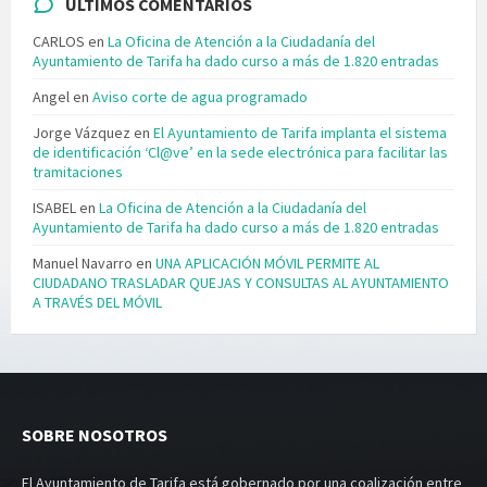
ÚLTIMOS COMENTARIOS
CARLOS
en
La Oficina de Atención a la Ciudadanía del
Ayuntamiento de Tarifa ha dado curso a más de 1.820 entradas
Angel
en
Aviso corte de agua programado
Jorge Vázquez
en
El Ayuntamiento de Tarifa implanta el sistema
de identificación ‘Cl@ve’ en la sede electrónica para facilitar las
tramitaciones
ISABEL
en
La Oficina de Atención a la Ciudadanía del
Ayuntamiento de Tarifa ha dado curso a más de 1.820 entradas
Manuel Navarro
en
UNA APLICACIÓN MÓVIL PERMITE AL
CIUDADANO TRASLADAR QUEJAS Y CONSULTAS AL AYUNTAMIENTO
A TRAVÉS DEL MÓVIL
SOBRE NOSOTROS
El Ayuntamiento de Tarifa está gobernado por una coalización entre