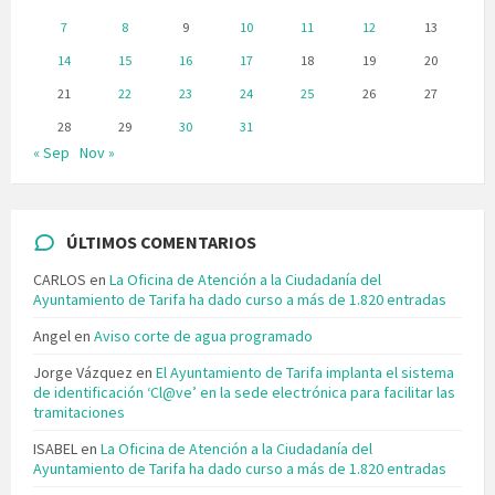
7
8
9
10
11
12
13
14
15
16
17
18
19
20
21
22
23
24
25
26
27
28
29
30
31
« Sep
Nov »
ÚLTIMOS COMENTARIOS
CARLOS
en
La Oficina de Atención a la Ciudadanía del
Ayuntamiento de Tarifa ha dado curso a más de 1.820 entradas
Angel
en
Aviso corte de agua programado
Jorge Vázquez
en
El Ayuntamiento de Tarifa implanta el sistema
de identificación ‘Cl@ve’ en la sede electrónica para facilitar las
tramitaciones
ISABEL
en
La Oficina de Atención a la Ciudadanía del
Ayuntamiento de Tarifa ha dado curso a más de 1.820 entradas