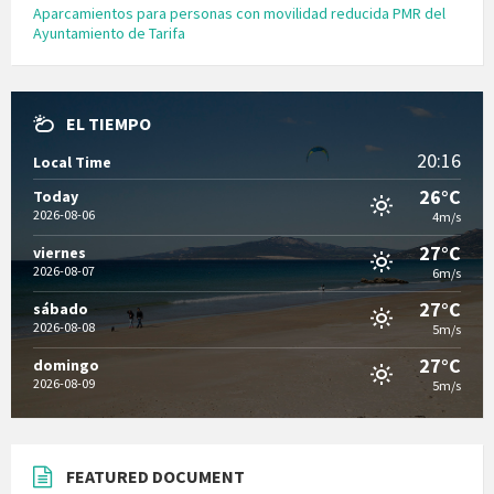
Aparcamientos para personas con movilidad reducida PMR del
Ayuntamiento de Tarifa
EL TIEMPO
20:16
Local Time
26°C
Today
2026-08-06
4m/s
27°C
viernes
2026-08-07
6m/s
27°C
sábado
2026-08-08
5m/s
27°C
domingo
2026-08-09
5m/s
FEATURED DOCUMENT