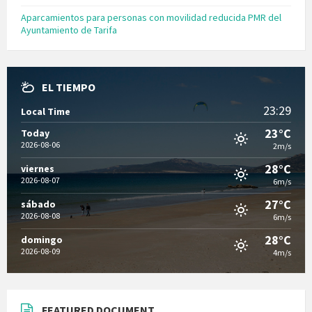
Aparcamientos para personas con movilidad reducida PMR del
Ayuntamiento de Tarifa
EL TIEMPO
23:29
Local Time
23°C
Today
2026-08-06
2m/s
28°C
viernes
2026-08-07
6m/s
27°C
sábado
2026-08-08
6m/s
28°C
domingo
2026-08-09
4m/s
FEATURED DOCUMENT