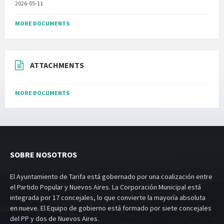
2026-05-11
MORE DOCUMENTS
ATTACHMENTS
MORE DOCUMENTS
SOBRE NOSOTROS
El Ayuntamiento de Tarifa está gobernado por una coalización entre
el Partido Popular y Nuevos Aires. La Corporación Municipal está
integrada por 17 concejales, lo que convierte la mayoría absoluta
en nueve. El Equipo de gobierno está formado por siete concejales
del PP y dos de Nuevos Aires.