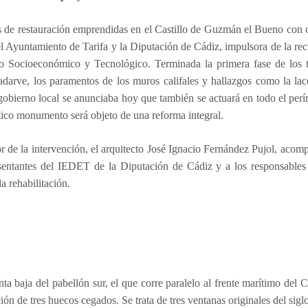
s de restauración emprendidas en el Castillo de Guzmán el Bueno co
l Ayuntamiento de Tarifa y la Diputación de Cádiz, impulsora de la rec
lo Socioeconómico y Tecnológico. Terminada la primera fase de los tr
darve, los paramentos de los muros califales y hallazgos como la lace
gobierno local se anunciaba hoy que también se actuará en todo el perím
ico monumento será objeto de una reforma integral.
or de la intervención, el arquitecto José Ignacio Fernández Pujol, aco
esentantes del IEDET de la Diputación de Cádiz y a los responsables 
la rehabilitación.
nta baja del pabellón sur, el que corre paralelo al frente marítimo del Ca
ión de tres huecos cegados. Se trata de tres ventanas originales del siglo 