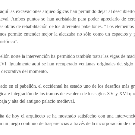
quí las excavaciones arqueológicas han permitido dejar al descubierto 
ieval. Ambos puntos se han acristalado para poder apreciarlo de cer
las obras de rehabilitación de los diferentes pabellones. “Los elementos 
 nos permite entender mejor la alcazaba no sólo como un espacios y
histórico”.
ellón norte la intervención ha permitido también tratar las vigas de ma
XVI. Igualmente aquí se han recuperado ventanas originales del siglo 
a decorativa del momento.
lado en el pabellón, el occidental ha estado uno de los desafíos más g
ica e integración de los tramos de escalera de los siglos XV y XVI qu
 baja y alta del antiguo palacio medieval.
ita de hoy el arquitecto se ha mostrado satisfecho con una intervenci
en un juego continuo de trasparencias a través de la incorporación de cri