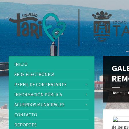
INICIO
GAL
SEDE ELECTRÓNICA
REM
PERFIL DE CONTRATANTE
Home
INFORMACIÓN PÚBLICA
ACUERDOS MUNICIPALES
CONTACTO
DEPORTES
de los p