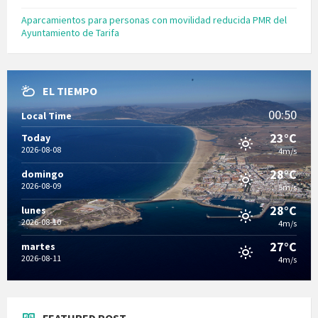
Aparcamientos para personas con movilidad reducida PMR del
Ayuntamiento de Tarifa
EL TIEMPO
00:50
Local Time
23°C
Today
2026-08-08
4m/s
28°C
domingo
2026-08-09
5m/s
28°C
lunes
2026-08-10
4m/s
27°C
martes
2026-08-11
4m/s