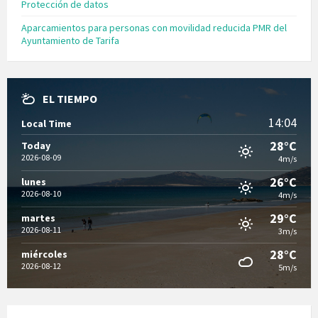
Protección de datos
Aparcamientos para personas con movilidad reducida PMR del
Ayuntamiento de Tarifa
EL TIEMPO
14:04
Local Time
28°C
Today
2026-08-09
4m/s
26°C
lunes
2026-08-10
4m/s
29°C
martes
2026-08-11
3m/s
28°C
miércoles
2026-08-12
5m/s