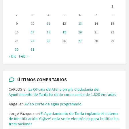
1
2
3
4
5
6
7
8
9
10
11
12
13
14
15
16
17
18
19
20
21
22
23
24
25
26
27
28
29
30
31
« Dic
Feb »
ÚLTIMOS COMENTARIOS
CARLOS
en
La Oficina de Atención a la Ciudadanía del
Ayuntamiento de Tarifa ha dado curso a más de 1.820 entradas
Angel
en
Aviso corte de agua programado
Jorge Vázquez
en
El Ayuntamiento de Tarifa implanta el sistema
de identificación ‘Cl@ve’ en la sede electrónica para facilitar las
tramitaciones