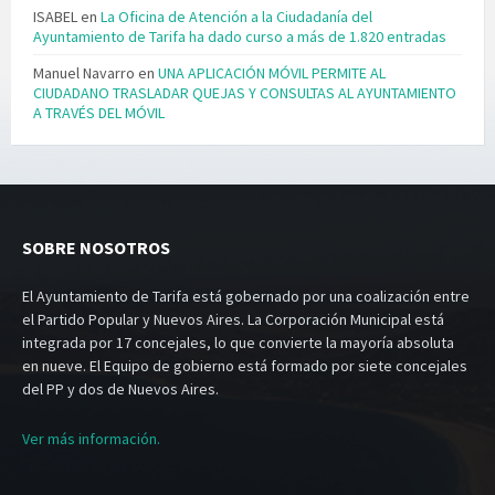
ISABEL
en
La Oficina de Atención a la Ciudadanía del
Ayuntamiento de Tarifa ha dado curso a más de 1.820 entradas
Manuel Navarro
en
UNA APLICACIÓN MÓVIL PERMITE AL
CIUDADANO TRASLADAR QUEJAS Y CONSULTAS AL AYUNTAMIENTO
A TRAVÉS DEL MÓVIL
SOBRE NOSOTROS
El Ayuntamiento de Tarifa está gobernado por una coalización entre
el Partido Popular y Nuevos Aires. La Corporación Municipal está
integrada por 17 concejales, lo que convierte la mayoría absoluta
en nueve. El Equipo de gobierno está formado por siete concejales
del PP y dos de Nuevos Aires.
Ver más información.