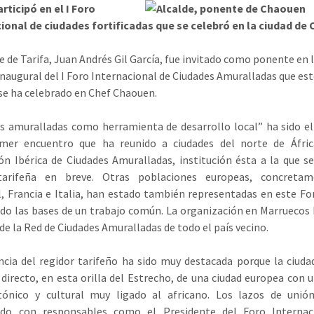
articipó en el I Foro
ional de ciudades fortificadas que se celebró en la ciudad de
de de Tarifa, Juan Andrés Gil García, fue invitado como ponente en 
inaugural del I Foro Internacional de Ciudades Amuralladas que est
e ha celebrado en Chef Chaouen.
s amuralladas como herramienta de desarrollo local” ha sido e
imer encuentro que ha reunido a ciudades del norte de Áfric
ón Ibérica de Ciudades Amuralladas, institución ésta a la que se
tarifeña en breve. Otras poblaciones europeas, concreta
, Francia e Italia, han estado también representadas en este Fo
do las bases de un trabajo común. La organización en Marruecos 
de la Red de Ciudades Amuralladas de todo el país vecino.
cia del regidor tarifeño ha sido muy destacada porque la ciuda
directo, en esta orilla del Estrecho, de una ciudad europea con 
ctónico y cultural muy ligado al africano. Los lazos de unió
ado con responsables como el Presidente del Foro Internac