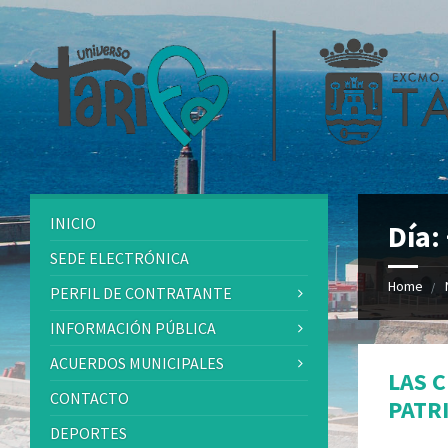
INICIO
Día:
SEDE ELECTRÓNICA
Home
PERFIL DE CONTRATANTE
INFORMACIÓN PÚBLICA
ACUERDOS MUNICIPALES
LAS 
CONTACTO
PATR
DEPORTES