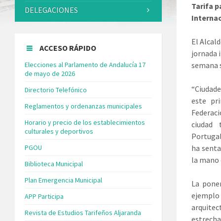
Tarifa p
DELEGACIONES
Internac
El Alcal
ACCESO RÁPIDO
jornada 
Elecciones al Parlamento de Andalucía 17
semana s
de mayo de 2026
“Ciudade
Directorio Telefónico
este pr
Reglamentos y ordenanzas municipales
Federaci
Horario y precio de los establecimientos
ciudad 
culturales y deportivos
Portugal
PGOU
ha senta
la mano 
Biblioteca Municipal
Plan Emergencia Municipal
La ponen
ejemplo 
APP Participa
arquite
Revista de Estudios Tarifeños Aljaranda
estrech