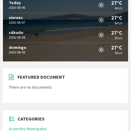
27°C
Today
2026-08-06
4m/s
27°C
viernes
2026-08-07
6m/s
27°C
sábado
2026-08-08
5m/s
27°C
domingo
2026-08-09
5m/s
FEATURED DOCUMENT
There are no documents
CATEGORIES
Acuerdos Municipales