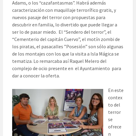
Adams, o los “cazafantasmas”. Habrá además
caracterización con maquillaje terrorífico gratis, y
nuevos pasaje del terror con propuestas para
descubrir en familia, lo divertido que puede llegar a
ser lo de pasar miedo. El “Sendero del terror”, el
“Cementerio del capitán Cuervo”, el motín zombi de
los piratas, el pasacalles ”Posesión” son sólo algunas
de los montajes con los que la visita a Isla Mágica se
tematiza. Lo remarcaba así Raquel Melero del
complejo de ocio presente en el Ayuntamiento para
dar a conocer la oferta.
En este
contex
to del
terror
se
ofrece
n