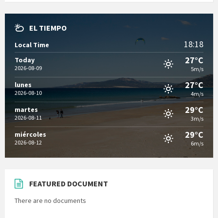
EL TIEMPO
18:18
Local Time
27°C
Today
2026-08-09
5m/s
27°C
lunes
2026-08-10
4m/s
29°C
martes
2026-08-11
3m/s
29°C
miércoles
2026-08-12
6m/s
FEATURED DOCUMENT
There are no documents