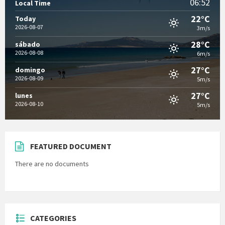
06:52
Local Time
22°C
Today
2026-08-07
3m/s
28°C
sábado
2026-08-08
6m/s
27°C
domingo
2026-08-09
5m/s
27°C
lunes
2026-08-10
5m/s
FEATURED DOCUMENT
There are no documents
CATEGORIES